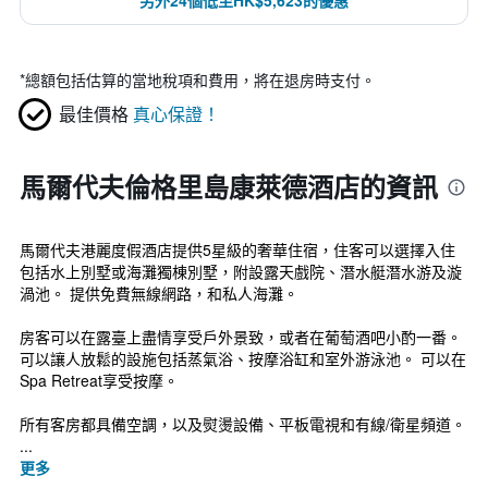
另外24個低至HK$5,623的優惠
*
總額包括估算的當地稅項和費用，將在退房時支付。
最佳價格
真心保證！
馬爾代夫倫格里島康萊德酒店的資訊
馬爾代夫港麗度假酒店提供5星級的奢華住宿，住客可以選擇入住
包括水上別墅或海灘獨棟別墅，附設露天戲院、潛水艇潛水游及漩
渦池。 提供免費無線網路，和私人海灘。
房客可以在露臺上盡情享受戶外景致，或者在葡萄酒吧小酌一番。
可以讓人放鬆的設施包括蒸氣浴、按摩浴缸和室外游泳池。 可以在
Spa Retreat享受按摩。
所有客房都具備空調，以及熨燙設備、平板電視和有線/衛星頻道。
...
更多