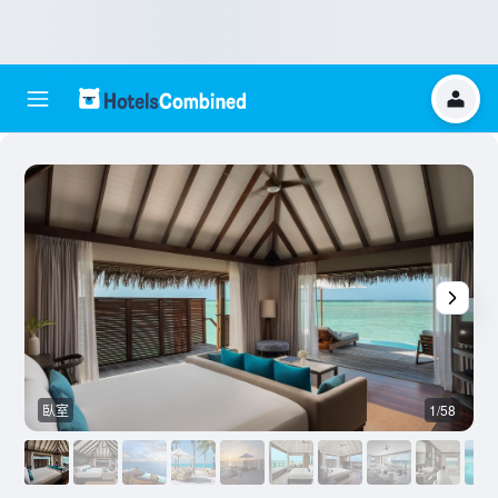
臥室
1/58