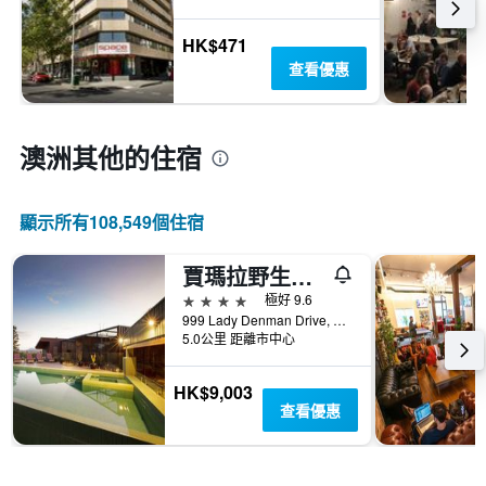
HK$471
查看優惠
澳洲​其他的住宿
顯示所有108,549​個住宿
賈瑪拉野生旅館 - 威斯頓溪
4星級
極好 9.6
999 Lady Denman Drive, 坎培拉, ACT, 澳洲
5.0公里 距離市中心
HK$9,003
查看優惠