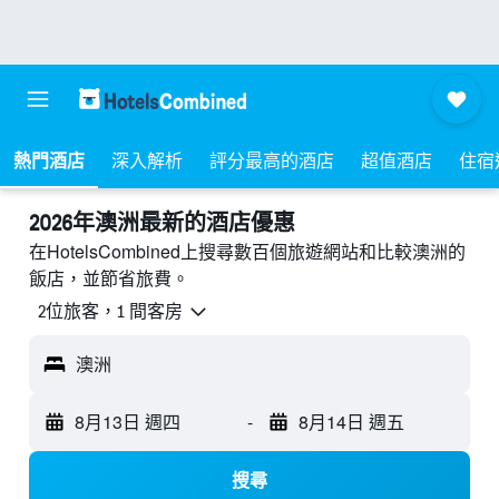
熱門酒店
深入解析
評分最高的酒店
超值酒店
住宿
2026年澳洲最新的酒店優惠
在HotelsCombined上搜尋數百個旅遊網站和比較澳洲的
飯店，並節省旅費。
2位旅客，1 間客房
澳洲
8月13日 週四
-
8月14日 週五
搜尋