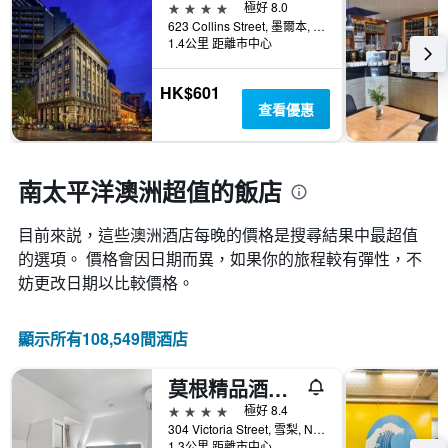
1
4星級
極好 8.0
軸，
個
623 Collins Street, 墨爾本, VIC, 澳洲
顯
X
1.4公里 距離市中心
示
軸，
房
顯
HK$601
間
示
查看優惠
的
距
平
離
均
預
價
訂
南太平洋澳洲超值的飯店
格
日
期
目前來説，這些澳洲​酒店每晚的價格是搜尋結果中最超值
的
天
的選項。 價格會因日期而異，如果你的旅程較有彈性，不
數
妨更改日期以比較價格。
此
圖
表
顯示所有108,549間酒店
具
有
莫根精品酒店 - 達令赫斯特
1Y
軸，
4星級
極好 8.4
顯
304 Victoria Street, 雪梨, NSW, 澳洲
示
1.3公里 距離市中心