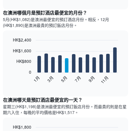
圖
interactive
表
chart
顯
在澳洲哪個月是預訂酒店最便宜的月份？
示
5月(HK$1,082)是澳洲​最便宜的預訂酒店月份。​相反，12月
過
(HK$1,890)是澳洲最貴的預訂飯店月份。
去
三
天
HK$2,400
內
Bar
Chart
HK$1,600
依
graphic.
chart
with
星
12
HK$800
級
bars.
評
0
等
以
1月
3月
5月
7月
9月
11月
彙
下
End
整
of
圖
的
interactive
表
chart
雙
顯
在澳洲哪天是預訂酒店最便宜的一天？
人
示
房
星期三(HK$1,198)是澳洲​最便宜的預訂飯店月份。而最貴的則是在星
每
平
期六​入住，每晚的平均價格是HK$1,517​​。
個
均
月
價
的
HK$1,800
格