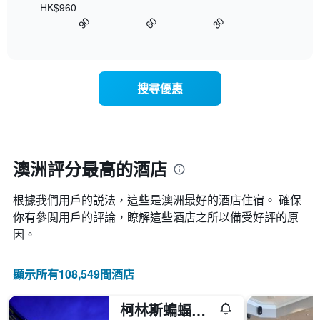
圖
HK$960
1
圖
具
表
90
60
30
條
表
有
End
具
Y
of
顯
1
有
interactive
軸，
示
條
chart
1
顯
隨
Y
條
示
著
軸，
X
搜尋優惠
平
入
顯
軸，
均
住
示
顯
價
日
過
示
格
期
去
一
接
三
週
近，
天
澳洲評分最高的酒店
中
房
內
的
價
雙
各
根據我們用戶的説法，這些是澳洲最好的酒店住宿。 確保
的
人
天
變
你有參閲用戶的評論，瞭解這些酒店之所以備受好評的原
房
此
化
的
因。
圖
情
平
表
況。
均
具
此
價
顯示所有108,549間酒店
有
圖
格
1
表
條
柯林斯蝙蝠俠山飯店
有
Y