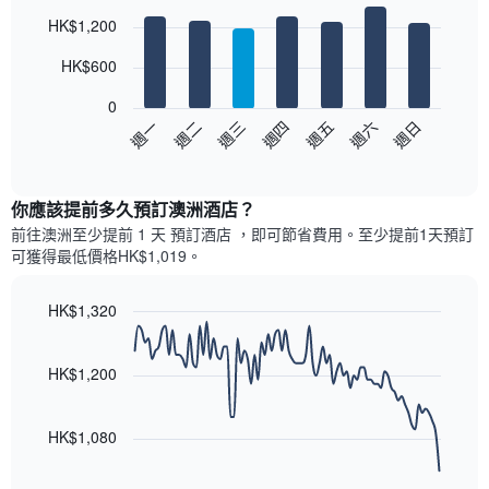
房
Bar
此
Chart
HK$1,200
間
graphic.
chart
圖
with
平
表
7
HK$600
均
具
bars.
價
有
0
格
1
以
週日
週四
週一
週五
週二
週六
週三
此
條
下
End
圖
X
of
圖
表
interactive
軸，
表
chart
具
顯
顯
你應該提前多久預訂澳洲酒店​？
有
示
示
1
前往澳洲​至少提前 1 天 預訂酒店 ，即可節省費用。至少提前1天​預訂
按
每
條
可獲得最低價格HK$1,019​。
星
週
X
級
每
軸，
分
天
HK$1,320
顯
類
的
Line
示
Chart
的
房
graphic.
chart
月
酒
with
間
HK$1,200
份
店
90
平
此
類
data
均
圖
points.
別。
價
HK$1,080
表
此
格
具
以
圖
此
有
下
表