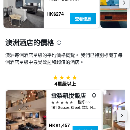
房
間
HK$274
平
查看優惠
均
價
格
澳洲酒店的價格
澳洲​每個酒店星級的平均價格概覽。 我們已特別標識了每
個酒店星級中最受歡迎和超值的酒店。
4星級
4星級以上
雪梨凱悅飯店
5星級
極好 8.2
161 Sussex Street, 雪梨, NSW, 澳洲
HK$1,457