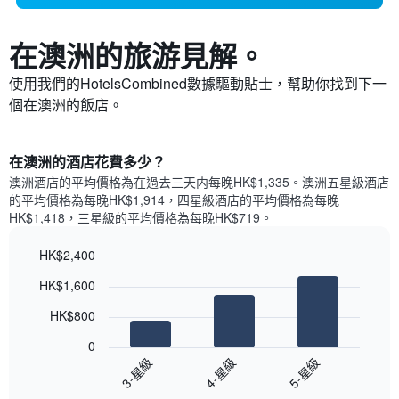
在澳洲​的旅游見解。
使用我們的HotelsCombined數據驅動貼士，幫助你找到下一
個在澳洲​的飯店。
​在澳洲​的酒店花費多少？
澳洲​酒店的平均價格為在過去三天内每晚HK$1,335​。澳洲​五星級​酒店
的平均價格為每晚HK$1,914​，四星級酒店的平均價格為每晚
HK$1,418​，三星級的平均價格為每晚HK$719​。
HK$2,400
Bar
Chart
HK$1,600
graphic.
chart
with
HK$800
3
bars.
0
3-星級
4-星級
5-星級
以
下
End
of