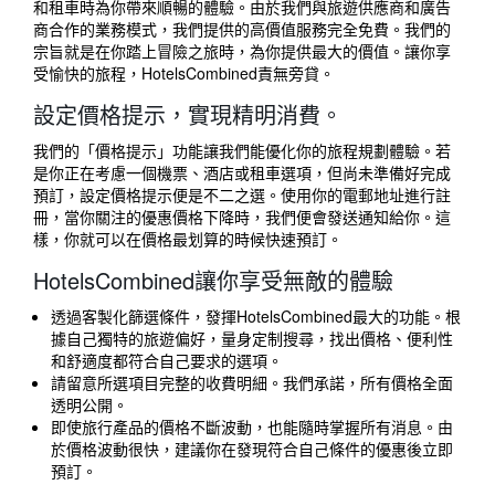
和租車時為你帶來順暢的體驗。由於我們與旅遊供應商和廣告
商合作的業務模式，我們提供的高價值服務完全免費。我們的
宗旨就是在你踏上冒險之旅時，為你提供最大的價值。讓你享
受愉快的旅程，HotelsCombined​責無旁貸。
設定價格提示，實現精明消費。
我們的「價格提示」功能讓我們能優化你的旅程規劃體驗。若
是你正在考慮一個機票、酒店或租車選項，但尚未準備好完成
預訂，設定價格提示便是不二之選。使用你的電郵地址進行註
冊，當你關注的優惠價格下降時，我們便會發送通知給你。這
樣，你就可以在價格最划算的時候快速預訂。
HotelsCombined​讓你享受無敵的體驗
透過客製化篩選條件，發揮HotelsCombined​最大的功能。根
據自己獨特的旅遊偏好，量身定制搜尋，找出價格、便利性
和舒適度都符合自己要求的選項。
請留意所選項目完整的收費明細。我們承諾，所有價格全面
透明公開。
即使旅行產品的價格不斷波動，也能隨時掌握所有消息。由
於價格波動很快，建議你在發現符合自己條件的優惠後立即
預訂。