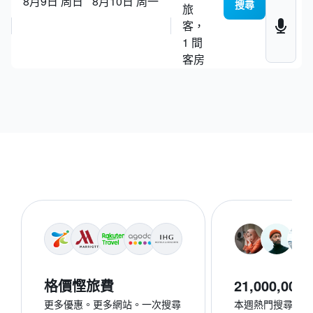
8月9日 周日
8月10日 周一
搜尋地點、酒店或
詢問任何問題
搜尋
旅
客，
規劃旅程
詢問任何問題
1 間
客房
格價慳旅費
21,000,000+
更多優惠。更多網站。一次搜尋
本週熱門搜尋