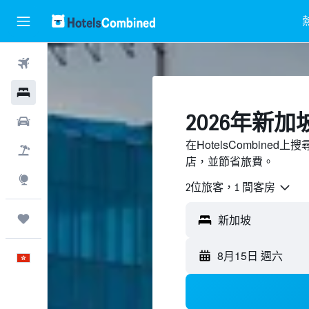
機票
酒店
2026年新
租車
在HotelsCombin
機票＋酒店
店，並節省旅費。
探索
2位旅客，1 間客房
我的旅程
8月15日 週六
中文