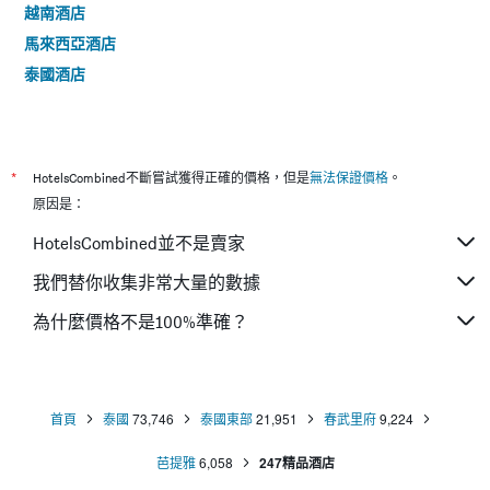
越南酒店
馬來西亞酒店
泰國酒店
*
HotelsCombined不斷嘗試獲得正確的價格，但是
無法保證價格
。
原因是：
HotelsCombined並不是賣家
我們替你收集非常大量的數據
為什麼價格不是100%準確？
首頁
泰國
73,746
泰國東部
21,951
春武里府
9,224
芭提雅
6,058
247精品酒店