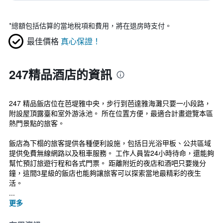
*
總額包括估算的當地稅項和費用，將在退房時支付。
最佳價格
真心保證！
247精品酒店的資訊
247 精品飯店位在芭堤雅中央，步行到芭達雅海灘只要一小段路，
附設屋頂露臺和室外游泳池。 所在位置方便，最適合計畫遊覽本區
熱門景點的旅客。
飯店為下榻的旅客提供各種便利設施，包括日光浴甲板、公共區域
提供免費無線網路以及租車服務。 工作人員皆24小時待命，還能夠
幫忙預訂旅遊行程和各式門票。 距離附近的夜店和酒吧只要幾分
鐘，這間3星級的飯店也能夠讓旅客可以探索當地最精彩的夜生
活。
...
更多