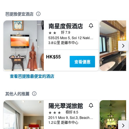
芭提雅便宜酒店
南星度假酒店
2星級
好 7.9
535/25 Moo 5, Soi 12 Naklua Road, Banglamung, 芭達雅, 泰國
3.8公里 距離市中心
HK$55
查看優惠
查看芭提雅最便宜的酒店
其他人的推薦
陽光翠湖旅館
3星級
極好 8.5
201/1 Moo 9, Soi.3, Beach Rd., 芭達雅, 泰國
1.2公里 距離市中心