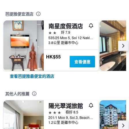
芭提雅便宜酒店
南星度假酒店
2星級
好 7.9
535/25 Moo 5, Soi 12 Naklua Road, Banglamung, 芭達雅, 泰國
3.8公里 距離市中心
HK$55
查看優惠
查看芭提雅最便宜的酒店
其他人的推薦
陽光翠湖旅館
3星級
極好 8.5
201/1 Moo 9, Soi.3, Beach Rd., 芭達雅, 泰國
1.2公里 距離市中心