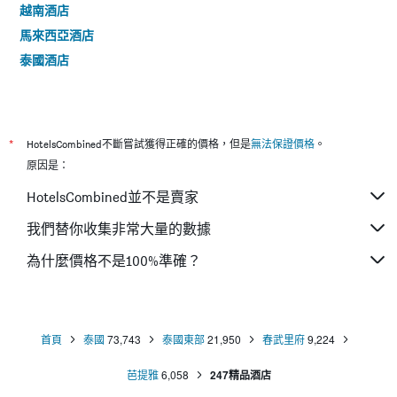
越南酒店
馬來西亞酒店
泰國酒店
*
HotelsCombined不斷嘗試獲得正確的價格，但是
無法保證價格
。
原因是：
HotelsCombined並不是賣家
我們替你收集非常大量的數據
為什麼價格不是100%準確？
首頁
泰國
73,743
泰國東部
21,950
春武里府
9,224
芭提雅
6,058
247精品酒店