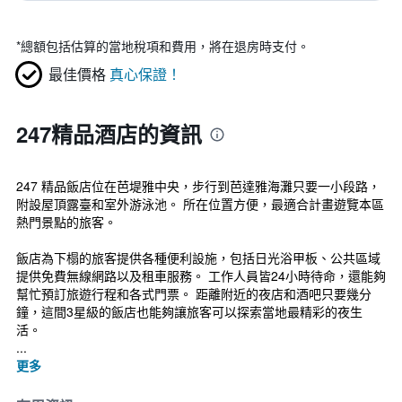
*
總額包括估算的當地稅項和費用，將在退房時支付。
最佳價格
真心保證！
247精品酒店的資訊
247 精品飯店位在芭堤雅中央，步行到芭達雅海灘只要一小段路，
附設屋頂露臺和室外游泳池。 所在位置方便，最適合計畫遊覽本區
熱門景點的旅客。
飯店為下榻的旅客提供各種便利設施，包括日光浴甲板、公共區域
提供免費無線網路以及租車服務。 工作人員皆24小時待命，還能夠
幫忙預訂旅遊行程和各式門票。 距離附近的夜店和酒吧只要幾分
鐘，這間3星級的飯店也能夠讓旅客可以探索當地最精彩的夜生
活。
...
更多