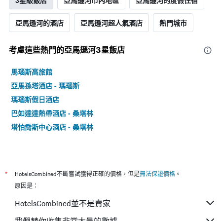
3星級飯店
亞馬遜河市內地區
亞馬遜河的度假住宿
亞馬遜河的酒店
亞馬遜河超人氣酒店
熱門城市
考慮這些熱門的亞馬遜河3星​飯店
馬瑙斯高旅館
亞馬孫塔酒店 - 瑪瑙斯
瑪瑙斯假日酒店
巴如達達熱帶酒店 - 桑塔林
塔怕喬斯中心酒店 - 桑塔林
*
HotelsCombined不斷嘗試獲得正確的價格，但是
無法保證價格
。
原因是：
HotelsCombined並不是賣家