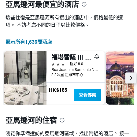
亞馬遜河最便宜的酒店
這些住宿是亞馬遜河所有搜出的酒店中，價格最低的選
項。 不妨考慮不同的日子以比較價格。
顯示所有1,636間酒店
福塔雷薩 III 瑪瑙斯飯店
3星級
極好 8.0
Rua Joaquim Sarmento N333 Ao Lado da Galeria Portugal, 馬瑙斯, 巴西
2.2公里 距離市中心
HK$165
查看優惠
亞馬遜河的住宿
瀏覽你準備造訪的亞馬遜河區域，找出附近的酒店。 按一