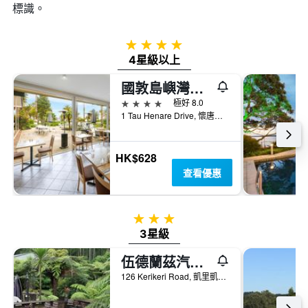
標識。
4星級
4星級以上
國敦島嶼灣渡假酒店 - 懷唐伊
4星級
極好 8.0
1 Tau Henare Drive, 懷唐伊, 紐西蘭
HK$628
查看優惠
3星級
3星級
伍德蘭茲汽車旅館
126 Kerikeri Road, 凱里凱里, 紐西蘭