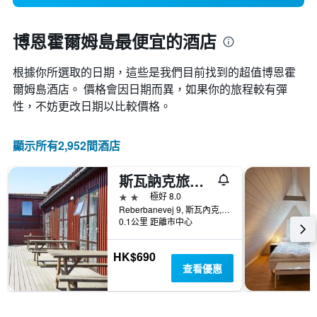
博恩霍爾姆島最便宜的酒店
根據你所選取的日期，這些是我們目前找到的超值博恩霍
爾姆島​酒店。 價格會因日期而異，如果你的旅程較有彈
性，不妨更改日期以比較價格。
顯示所有2,952間酒店
斯瓦訥克旅館飯店
2星級
極好 8.0
Reberbanevej 9, 斯瓦內克, 首都大區, 丹麥
0.1公里 距離市中心
HK$690
查看優惠