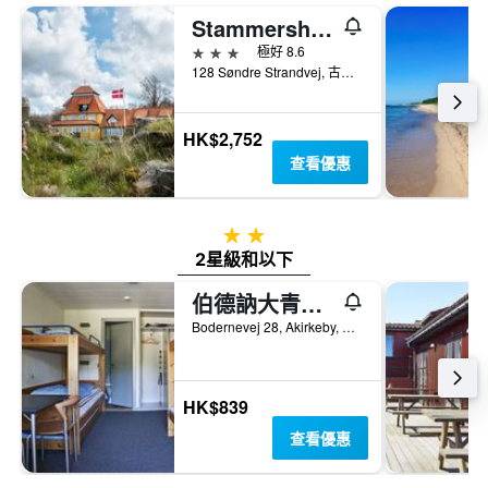
Stammershalle Badehotel
3星級
極好 8.6
128 Søndre Strandvej, 古茲耶姆, 首都大區, 丹麥
HK$2,752
查看優惠
2星級
2星級和以下
伯德訥大青年旅舍 - 奧基克比
Bodernevej 28, Akirkeby, 首都大區, 丹麥
HK$839
查看優惠