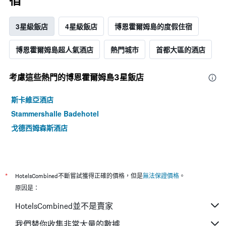
宿
3星級飯店
4星級飯店
博恩霍爾姆島的度假住宿
博恩霍爾姆島超人氣酒店
熱門城市
首都大區的酒店
考慮這些熱門的博恩霍爾姆島3星​飯店
斯卡維亞酒店
Stammershalle Badehotel
戈德西姆森斯酒店
*
HotelsCombined不斷嘗試獲得正確的價格，但是
無法保證價格
。
原因是：
HotelsCombined並不是賣家
我們替你收集非常大量的數據