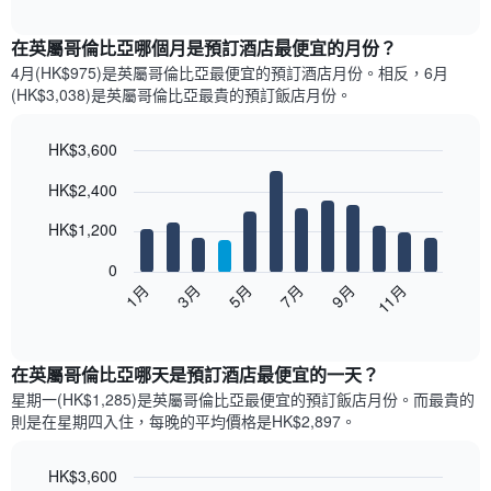
圖
interactive
表
chart
顯
在英屬哥倫比亞哪個月是預訂酒店最便宜的月份？
示
4月(HK$975)是英屬哥倫比亞​最便宜的預訂酒店月份。​相反，6月
過
(HK$3,038)是英屬哥倫比亞最貴的預訂飯店月份。
去
三
天
HK$3,600
內
Bar
Chart
HK$2,400
依
graphic.
chart
with
星
12
HK$1,200
級
bars.
評
0
等
以
1月
3月
5月
7月
9月
11月
彙
下
End
整
of
圖
的
interactive
表
chart
雙
顯
在英屬哥倫比亞哪天是預訂酒店最便宜的一天？
人
示
房
星期一(HK$1,285)是英屬哥倫比亞​最便宜的預訂飯店月份。而最貴的
每
平
則是在星期四​入住，每晚的平均價格是HK$2,897​​。
個
均
月
價
的
HK$3,600
格