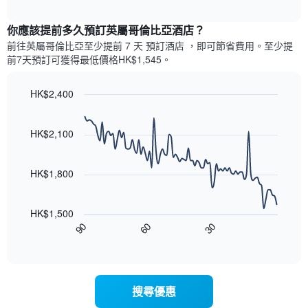
平
示
interactive
軸，
均
過
chart
顯
價
你應該提前多久預訂英屬哥倫比亞酒店​？
去
示
格
三
前往英屬哥倫比亞​至少提前 7 天 預訂酒店 ，即可節省費用。至少提
房
此
天
前7​天​預訂可獲得最低價格HK$1,545​。
間
圖
內
的
表
依
平
具
HK$2,400
星
均
有
級
Line
Chart
價
1
graphic.
chart
評
格
條
with
HK$2,100
等
90
X
彙
data
軸，
整
points.
顯
HK$1,800
的
示
雙
以
按
人
下
星
房
HK$1,500
圖
級
平
90
60
30
表
End
分
均
of
顯
類
interactive
價
示
chart
的
格
隨
飯
此
著
店
搜尋優惠
圖
入
類
表