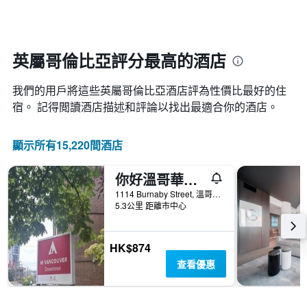
住
別。
具
日
此
有
期
圖
1
接
表
條
近，
英屬哥倫比亞評分最高的酒店
具
X
房
有
軸，
價
1
顯
我們的用戶將這些英屬哥倫比亞​酒店評為性價比最好的住
的
條
示
變
宿。 記得閲讀酒店描述和評論以找出最適合你的酒店。
Y
按
化
軸，
星
情
顯
級
顯示所有15,220間酒店
況。
示
分
此
過
類
圖
去
你好溫哥華市區旅舍
的
表
三
飯
1114 Burnaby Street, 溫哥華, BC, 加拿大
有
天
店
5.3公里 距離市中心
1
內
類
個
找
別。
X
到
此
HK$874
軸，
的
圖
顯
查看優惠
今
表
示
晚
具
距
房
有
離
間