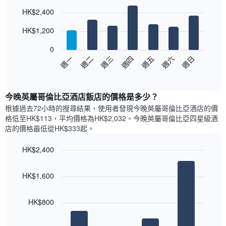
房
Bar
此
Chart
HK$2,400
間
graphic.
chart
圖
with
平
表
7
HK$1,200
均
具
bars.
價
有
0
格
1
以
週日
週四
週一
週五
週二
週六
週三
此
條
下
End
圖
X
of
圖
表
interactive
軸，
表
chart
具
顯
顯
今晚英屬哥倫比亞酒店飯店的價格是多少？
有
示
示
1
根據過去72小時的搜尋結果，使用者發現今晚英屬哥倫比亞酒店的價
按
每
條
格低至HK$113，平均價格為HK$2,032​。今晚英屬哥倫比亞四星級酒
星
週
X
店​的價格最低從HK$333​起。
級
每
軸，
分
天
顯
類
HK$2,400
的
示
的
Bar
房
Chart
月
酒
graphic.
chart
間
份
HK$1,600
with
店
平
此
4
類
均
bars.
圖
別。
價
HK$800
表
此
格
具
以
圖
此
有
下
表