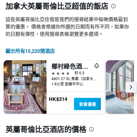
1
預
加拿大英屬哥倫比亞超值的飯店
平
條
訂
均
Y
日
價
軸，
這些英屬哥倫比亞​住宿是我們的搜尋結果中每晚價格最划
期
格。
顯
算的優惠。 價格會根據你所選的日期而有所不同，如果你
的
示
天
的日期有彈性，使用搜尋表格瀏覽更多選項。
過
數
去
此
三
圖
顯示所有15,220間酒店
天
表
內
具
找
鄉村綠色酒店 - 威農
有
到
1Y
4星級
好 6.3
的
軸，
4801 27 St, 弗農（加拿大）, BC, 加拿大
本
1.8公里 距離市中心
顯
週
示
末
房
HK$314
房
間
查看優惠
間
平
平
均
均
價
價
格
英屬哥倫比亞酒店的價格
格。