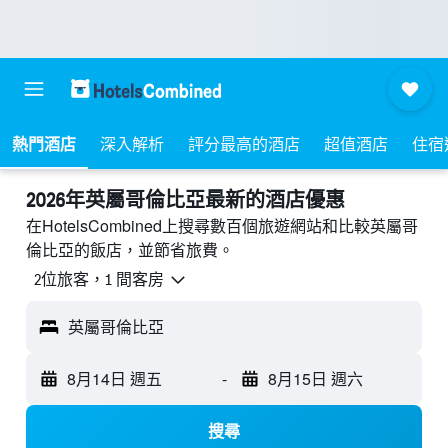
熱門酒店
深入解析
評分最高的酒店
超值酒店
住宿
2026年英屬哥倫比亞最新的酒店優惠
在HotelsCombined上搜尋數百個旅遊網站和比較英屬哥
倫比亞的飯店，並節省旅費。
2位旅客，1 間客房
英屬哥倫比亞
8月14日 週五
-
8月15日 週六
搜尋