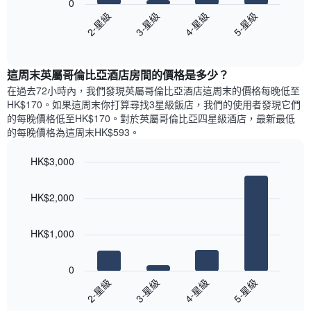
0
圖
1
圖
具
2-星級
3-星級
4-星級
5-星級
表
條
表
有
具
End
Y
顯
1
of
有
軸，
示
條
interactive
1
顯
過
chart
Y
條
這周末英屬哥倫比亞酒店​房間的價格是多少？
示
去
軸，
X
平
三
在過去72小時內，我們發現英屬哥倫比亞酒店​這周末的價格每晚低至
顯
軸，
均
天
HK$170​。如果這周末你打算尋找3星級飯店，我們的使用者發現它們
示
顯
價
內
的每晚價格低至HK$170​。對於英屬哥倫比亞四星級酒店​，最新最低
過
示
格
依
去
的每晚價格為這周末HK$593​。
一
星
三
週
級
天
HK$3,000
中
評
內
的
Bar
Chart
等
雙
graphic.
chart
各
彙
HK$2,000
人
with
天
整
房
4
此
的
bars.
的
圖
今
HK$1,000
平
表
晚
以
均
具
每
下
價
有
0
間
圖
格
1
2-星級
3-星級
4-星級
5-星級
客
表
條
房
End
顯
Y
of