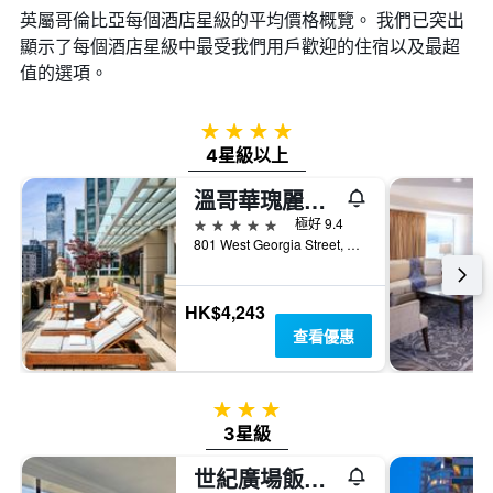
英屬哥倫比亞​每個酒店星級的平均價格概覽。 我們已突出
顯示了每個酒店星級中最受我們用戶歡迎的住宿以及最超
值的選項。
4星級
4星級以上
溫哥華瑰麗酒店
5星級
極好 9.4
801 West Georgia Street, 溫哥華, BC, 加拿大
HK$4,243
查看優惠
3星級
3星級
世紀廣場飯店和水療