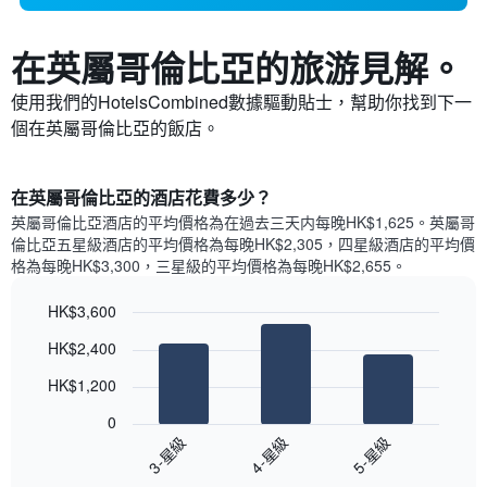
在英屬哥倫比亞​的旅游見解。
使用我們的HotelsCombined數據驅動貼士，幫助你找到下一
個在英屬哥倫比亞​的飯店。
​在英屬哥倫比亞​的酒店花費多少？
英屬哥倫比亞​酒店的平均價格為在過去三天内每晚HK$1,625​。英屬哥
倫比亞​五星級​酒店的平均價格為每晚HK$2,305​，四星級酒店的平均價
格為每晚HK$3,300​，三星級的平均價格為每晚HK$2,655​。
HK$3,600
Bar
Chart
HK$2,400
graphic.
chart
with
HK$1,200
3
bars.
0
3-星級
4-星級
5-星級
以
下
End
of