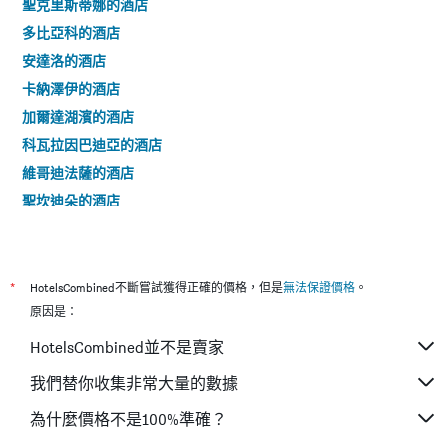
聖克里斯蒂娜的酒店
多比亞科的酒店
安達洛的酒店
卡納澤伊的酒店
加爾達湖濱的酒店
科瓦拉因巴迪亞的酒店
維哥迪法薩的酒店
聖坎迪朵的酒店
莫爾韋諾的酒店
博薩迪法薩的酒店
拉森-安多爾茲的酒店
*
HotelsCombined不斷嘗試獲得正確的價格，但是
無法保證價格
。
Lajen的酒店
原因是：
平佐洛的酒店
HotelsCombined並不是賣家
馬雷貝的酒店
我們替你收集非常大量的數據
新黎凡特的酒店
為什麼價格不是100%準確？
輝德拉帕加內拉的酒店