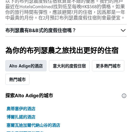
以下的布列瑟農度假住宿就算是不錯的優惠。我們的用戶
示
最近在HotelsCombined找到低至每晚HK$568的價格。如果
房
你的旅行時間有彈性，應該避開7月的住宿，因爲那是一年
間
中最貴的月份。在2月預訂布列瑟農度假住宿則會最便宜。
的
平
布列瑟農有B&B式的度假住宿嗎？
均
價
格
為你的布列瑟農之旅找出更好的住宿
Alto Adige的酒店
意大利的度假住宿
更多熱門城市
熱門城市
探索Alto Adige​的城市
奧蒂塞伊的酒店
博爾扎諾的酒店
塞爾瓦迪加爾代納山谷的酒店