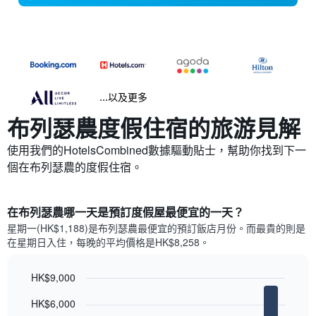
...以及更多
布列瑟農​度假住宿的旅游見解
使用我們的HotelsCombined數據驅動貼士，幫助你找到下一
個在布列瑟農​的度假住宿。
在布列瑟農哪一天是預訂度假屋最便宜的一天？
星期一(HK$1,188)是布列瑟農​最便宜的預訂飯店月份。而最貴的則是
在星期日​入住，每晚的平均價格是HK$8,258​​。
HK$9,000
Bar
Chart
HK$6,000
graphic.
chart
with