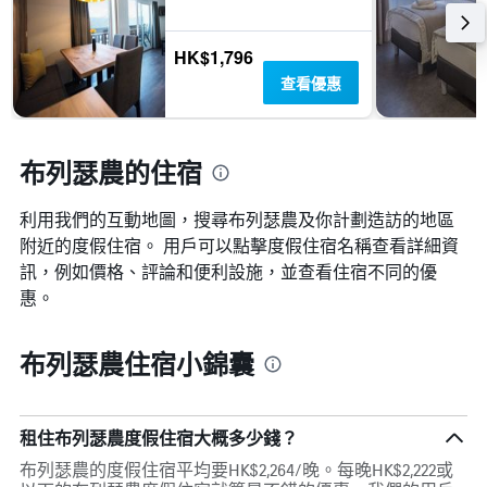
具
有
1
HK$1,796
條
查看優惠
X
軸，
顯
示
布列瑟農的住宿
一
週
中
利用我們的互動地圖，搜尋布列瑟農​及你計劃造訪的地區
的
附近的度假住宿。 用戶可以點擊度假住宿名稱查看詳細資
各
訊，例如價格、評論和便利設施，並查看住宿不同的優
天
此
惠。
圖
表
具
布列瑟農住宿小錦囊
有
1
條
Y
租住布列瑟農度假住宿大概多少錢？
軸，
布列瑟農的度假住宿平均要HK$2,264/晚。每晚HK$2,222或
顯