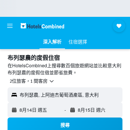
深入解析
住宿選擇
布列瑟農的度假住宿
在HotelsCombined上搜尋數百個旅遊網站並比較意大利
布列瑟農的度假住宿並節省旅費。
2位旅客，1 間客房
布列瑟農, 上阿迪杰葡萄酒產區, 意大利
8月14日 週五
-
8月15日 週六
搜尋