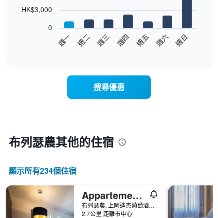
7
HK$3,000
bars.
0
以
週日
週四
週一
週五
週二
週六
週三
下
End
of
圖
interactive
表
chart
顯
示
搜尋優惠
每
週
每
天
的
房
布列瑟農​其他的住宿
間
平
均
顯示所有234​個住宿
價
格
此
Appartements Bergheim St Andrä bei Brixen
圖
布列瑟農, 上阿迪杰葡萄酒產區, 義大利
表
2.7公里 距離市中心