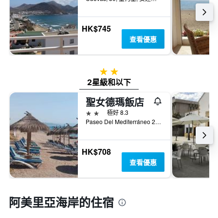
HK$745
查看優惠
2星級
2星級和以下
聖女德瑪飯店
2星級
極好 8.3
Paseo Del Mediterráneo 245, 莫哈卡爾, 安達魯西亞, 西班牙
HK$708
查看優惠
阿美里亞海岸的住宿