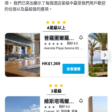
項。 我們已突出顯示了每個酒店星級中最受我們用戶歡迎
的住宿以及最超值的選項。
4星級
4星級以上
普羅圖爾羅奎塔斯 SPA 飯店
5星級
極好 8.5
Avenida Playa Serena 93, 濱海羅克塔斯, 安達魯西亞, 西班牙
HK$1,369
查看優惠
3星級
3星級
維斯塔瑪爾聖何塞公寓式酒店
3星級
極好 9.0
Cuevas, 30, 聖何塞, 安達魯西亞, 西班牙