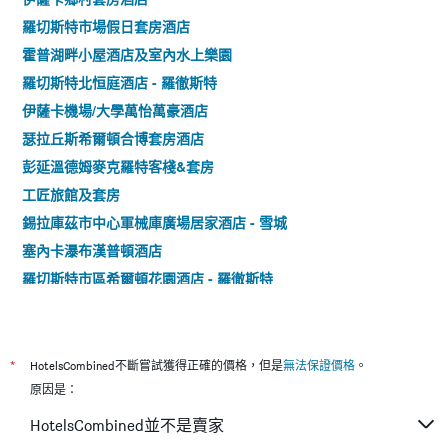
羅切斯特市場假日套房酒店
霍普湖畔小屋酒店及室內水上樂園
羅切斯特北恒庭酒店 - 羅徹斯特
伊薩卡機場/大學萬怡萬豪酒店
瑟拉丘斯希爾頓合博套房酒店
彭延溫德姆麥克羅特客棧&套房
工匠旅館及套房
錫拉庫茲市中心軍械庫廣場居家酒店 - 雪城
塞內卡瀑布漢普頓酒店
羅切斯特市區希爾頓花園酒店 - 羅徹斯特
五指湖汽車旅館
杰納西奧漢普頓酒店
西拉丘茲克萊漢普頓酒店
*
HotelsCombined不斷嘗試獲得正確的價格，但是
無法保證價格
。
Budget Inn
原因是：
HotelsCombined並不是賣家