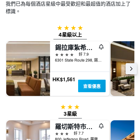
我們已為每個酒店星級中最受歡迎和最超值的酒店加上了
標識。
4星級
4星級以上
錫拉庫紮希爾頓逸林酒店 - 東敘拉古
4星級
好 7.9
6301 State Route 298, 錫拉丘茲（紐約）, NY, 美國
HK$1,561
查看優惠
3星級
3星級
羅切斯特市場假日套房酒店
3星級
好 7.7
800 Jefferson Road, 羅徹斯特, NY, 美國