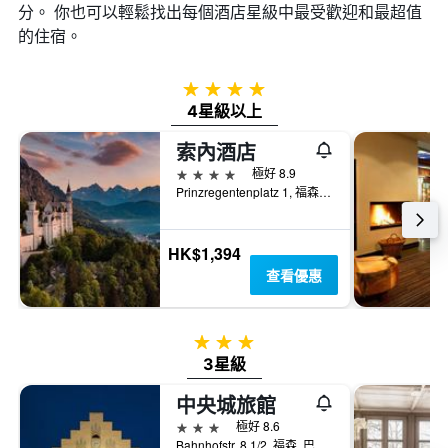
分。 你也可以輕鬆找出每個酒店星級中最受歡迎和最超值
的住宿。
4星級
4星級以上
索內酒店
4星級
極好 8.9
Prinzregentenplatz 1, 福森, 巴伐利亞, 德國
HK$1,394
查看優惠
3星級
3星級
中央城旅館
3星級
極好 8.6
Bahnhofstr. 8 1/2, 福森, 巴伐利亞, 德國