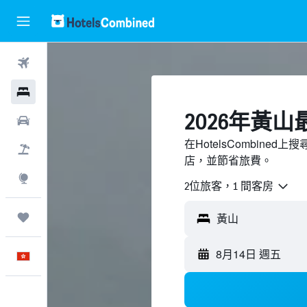
機票
酒店
2026年黃
租車
在HotelsCombine
機票＋酒店
店，並節省旅費。
探索
2位旅客，1 間客房
我的旅程
8月14日 週五
中文