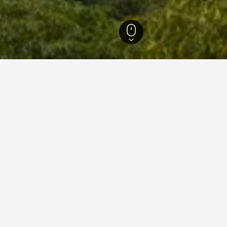
1,484
店
目前找到的超值黃山​酒店。 價格通常會根據你所選的日期、酒
山逸翠酒店
級
黃山汤川路兆成天地 C8 幢