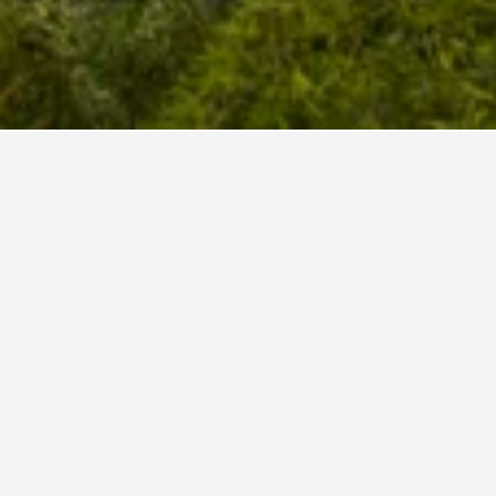
店星級及酒店位置而有所不同。
玉屏樓賓館
3星級
極好 8.1
安徽黃山黄山风景区玉屏景区