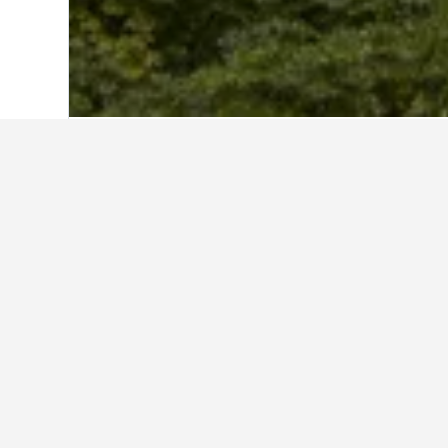
首頁
中國
243,050
安徽
7,649
黃山
黃山最便宜的酒
根據你所選取的日期，這些是我們
顯示所有1,484間酒店
黃
4星
安徽