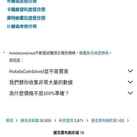
布爾諾度假住宿
卡羅維發利度假住宿
庫特納霍拉度假住宿
比爾森度假住宿
Hradec Králové度假住宿
*
HotelsCombined不斷嘗試獲得正確的價格，但是
無法保證價格
。
原因是：
HotelsCombined並不是賣家
我們替你收集非常大量的數據
為什麼價格不是100%準確？
首頁
捷克共和國
30,800
利貝雷茨
2,871
捷克賈布朗尼城
102
捷克賈布朗尼城
78