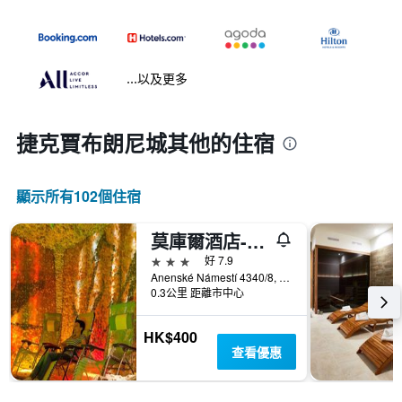
...以及更多
捷克賈布朗尼城​其他的住宿
顯示所有102​個住宿
莫庫爾酒店- 尼斯河畔亞布洛內茨
3星級
好 7.9
Anenské Námestí 4340/8, 捷克賈布朗尼城, 利貝雷茨州, 捷克共和國
0.3公里 距離市中心
HK$400
查看優惠