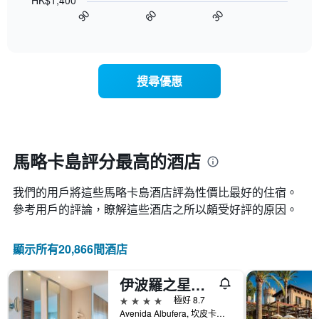
HK$1,400
圖
90
60
30
表
End
of
顯
interactive
示
chart
隨
著
搜尋優惠
入
住
日
期
接
近，
馬略卡島評分最高的酒店
房
價
我們的用戶將這些馬略卡島​酒店評為性價比最好的住宿。
的
變
參考用戶的評論，瞭解這些酒店之所以頗受好評的原因。
化
情
顯示所有20,866間酒店
況。
此
圖
伊波羅之星穆羅海灘酒店 - 謬赫
表
4星級
極好 8.7
有
Avenida Albufera, 坎皮卡福特, 馬略卡島, 西班牙
1