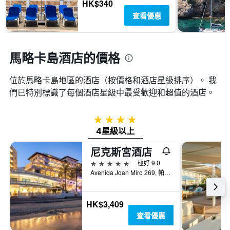
房
HK$340
間
查看優惠
平
均
價
格
馬略卡島酒店的價格
位於馬略卡島​地區的酒店（按價格和酒店星級排序）。 我
們已特別標識了每個酒店星級中最受歡迎和超值的酒店。
4星級
4星級以上
尼克斯宮酒店
5星級
極好 9.0
Avenida Joan Miro 269, 帕爾馬, 馬略卡島, 西班牙
HK$3,409
查看優惠