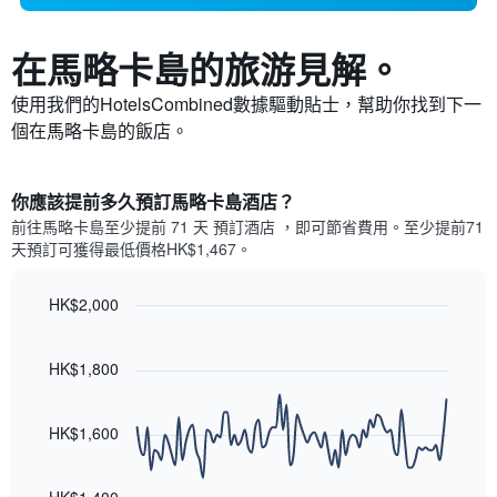
在馬略卡島​的旅游見解。
使用我們的HotelsCombined數據驅動貼士，幫助你找到下一
個在馬略卡島​的飯店。
你應該提前多久預訂馬略卡島酒店​？
前往馬略卡島​至少提前 71 天 預訂酒店 ，即可節省費用。至少提前71​
天​預訂可獲得最低價格HK$1,467​。
HK$2,000
Line
Chart
graphic.
chart
with
HK$1,800
90
data
points.
HK$1,600
以
下