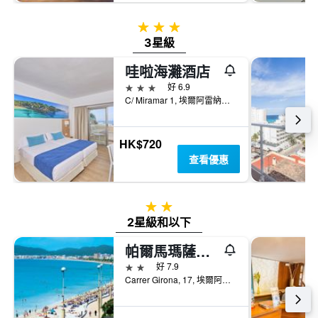
3星級
3星級
哇啦海灘酒店
3星級
好 6.9
C/ Miramar 1, 埃爾阿雷納爾, 馬略卡島, 西班牙
HK$720
查看優惠
2星級
2星級和以下
帕爾馬瑪薩斯飯店
2星級
好 7.9
Carrer Girona, 17, 埃爾阿雷納爾, 馬略卡島, 西班牙