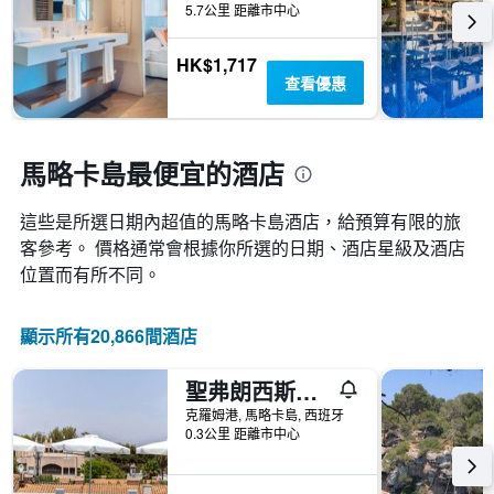
5.7公里 距離市中心
個
X
軸，
HK$1,717
顯
查看優惠
示
距
離
預
馬略卡島最便宜的酒店
訂
日
這些是所選日期內超值的馬略卡島​酒店，給預算有限的旅
期
客參考。 價格通常會根據你所選的日期、酒店星級及酒店
的
天
位置而有所不同。
數
此
圖
顯示所有20,866間酒店
表
具
聖弗朗西斯住宅旅館
有
1Y
克羅姆港, 馬略卡島, 西班牙
0.3公里 距離市中心
軸，
顯
示