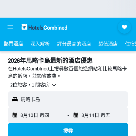
熱門酒店
深入解析
評分最高的酒店
超值酒店
住宿
2026年馬略卡島最新的酒店優惠
在HotelsCombined上搜尋數百個旅遊網站和比較馬略卡
島的飯店，並節省旅費。
2位旅客，1 間客房
馬略卡島
8月13日 週四
-
8月14日 週五
搜尋