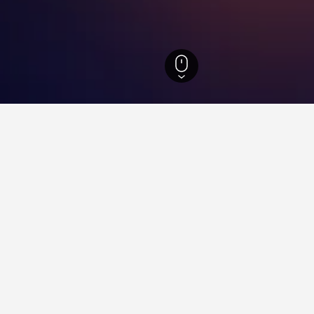
米利奇維爾
105
米利奇維爾
89
的住宿
利奇維爾漢普頓酒店
級
極好 9.0
2461 North Columbia Street, 米利奇維爾, GA, 美國