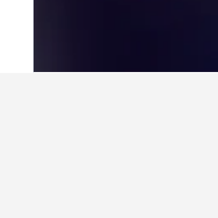
首頁
美國
1,006,985
喬治亞州
28,527
米利奇維爾​其他
顯示所有105​個住宿
米
3星