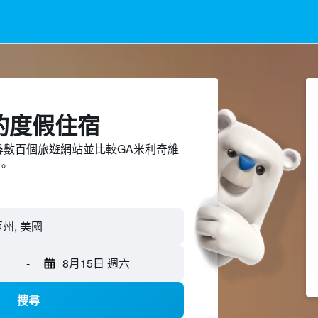
的度假住宿
d上搜尋數百個旅遊網站並比較GA米利奇維
。
-
8月15日 週六
搜尋