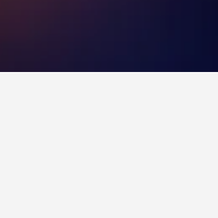
米利奇維爾費爾菲爾德旅館&套房酒店
3星級
好 7.8
2631a N Columbia St, 米利奇維爾, GA, 美國