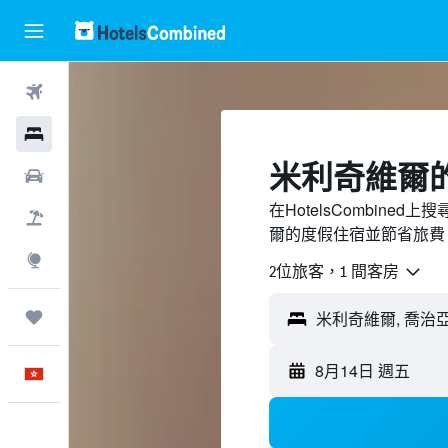
機票
酒店
米利奇維爾
租車
在HotelsCombine
機票＋酒店
爾的度假住宿並節省旅費
探索
2位旅客，1 間客房
我的旅程
8月14日 週五
中文