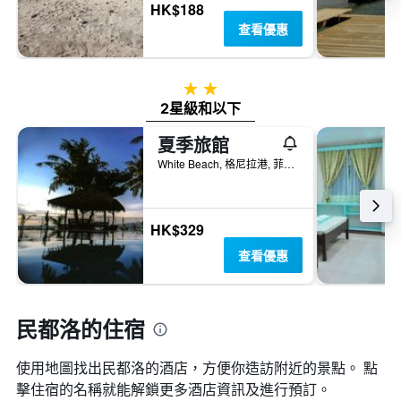
HK$188
查看優惠
2星級
2星級和以下
夏季旅館
White Beach, 格尼拉港, 菲律賓
HK$329
查看優惠
民都洛的住宿
使用地圖找出民都洛​的酒店，方便你造訪附近的景點。 點
擊住宿的名稱就能解鎖更多酒店資訊及進行預訂。