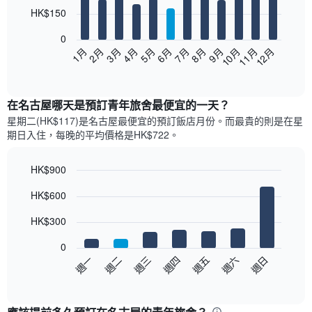
12
HK$150
bars.
0
以
1月
2月
3月
4月
5月
6月
7月
8月
9月
10月
11月
12月
下
End
of
圖
interactive
表
chart
顯
在名古屋哪天是預訂青年旅舍最便宜的一天？
示
星期二(HK$117)是名古屋​最便宜的預訂飯店月份。而最貴的則是在星
每
期日​入住，每晚的平均價格是HK$722​​。
個
月
的
HK$900
房
Bar
Chart
HK$600
間
graphic.
chart
with
平
7
HK$300
均
bars.
價
0
格
以
週一
週二
週三
週四
週五
週六
週日
此
下
End
圖
of
圖
表
interactive
表
chart
具
顯