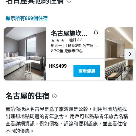
名古屋​其他的住宿
日
期
的
顯示所有869​個住宿
天
數
此
名古屋施坎森古奇名鐵酒店
圖
3星級
極好 8.8
表
則武一丁目6番3號, 名古屋, 日本
具
2.7公里 距離市中心
有
1Y
軸，
HK$499
顯
查看優惠
示
房
間
名古屋的住宿
平
均
價
無論你抵達名古屋​是爲了旅遊還是公幹，利用地圖功能找
格
出理想地點周邊的青年旅舍。 用戶可以點擊青年旅舍名稱
查看詳細資訊，例如價格、評論和便利設施，並查看住宿
不同的優惠。