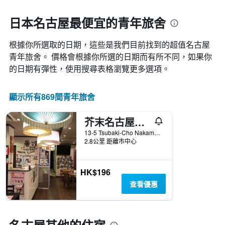
一
接
週
近，
日本名古屋最便宜的青年旅舍
中
房
的
價
各
根據你所選取的日期，這些是我們目前找到的超值名古屋​
的
天
變
青年旅舍。 價格會根據你所選的日期而有所不同，如果你
此
化
的日期有彈性，使用搜尋表格瀏覽更多選項。
圖
情
表
況。
具
此
顯示所有869間青年旅舍
有
圖
1
表
條
芥末名古屋站前旅館
有
Y
1
13-5 Tsubaki-Cho Nakamura-ku, 名古屋, 日本
軸，
個
2.8公里 距離市中心
顯
X
示
軸，
房
顯
HK$196
間
示
查看優惠
的
距
平
離
均
預
價
訂
格