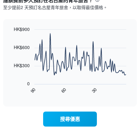
應該提前多久預訂在名古屋​的青年旅舍？
有
示
1
至少提前2 天預訂名古屋​青年旅舍，以取得最佳價格。
每
條
週
X
每
軸，
天
HK$900
顯
的
Line
示
Chart
房
graphic.
chart
月
with
間
HK$600
份
90
平
此
data
均
圖
points.
價
HK$300
表
格
具
以
此
有
下
圖
0
1
圖
表
90
60
30
條
表
End
具
Y
of
顯
有
interactive
軸，
示
chart
1
顯
隨
條
示
著
X
搜尋優惠
平
入
軸，
均
住
顯
價
日
示
格
期