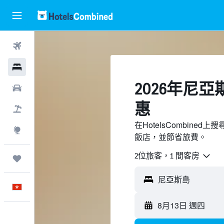
機票
酒店
2026年尼
租車
惠
機票＋酒店
在HotelsCombin
探索
飯店，並節省旅費。
2位旅客，1 間客房
我的旅程
中文
8月13日 週四