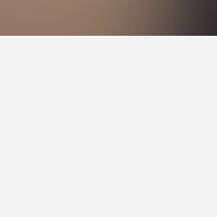
星級及酒店位置而有所不同。
巴洛霍海灘飯店
3星級
好 6.3
Baloho Beach, Hiligeho, Teluk Dalam, 印尼
0.7公里 距離市中心
冷氣