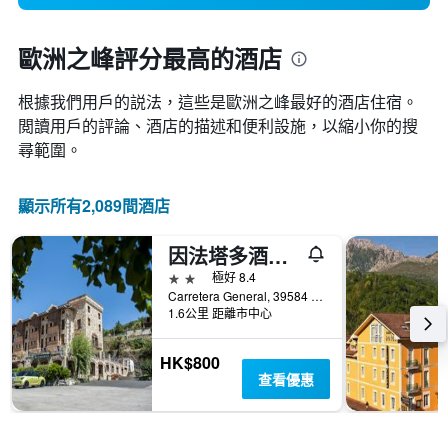
歐洲之峰評分最高的酒店
根據我們用戶的説法，這些是歐洲之峰最好的酒店住宿。
閲讀用戶的評論、酒店的描述和便利設施，以縮小你的搜
尋範圍。
顯示所有2,089間酒店
因法塔多酒店 - 西略里戈德列瓦納
2星級
極好 8.4
Carretera General, 39584 Ojedo, Cantabria, 波特斯, 坎塔布里亞, 西班牙
1.6公里 距離市中心
HK$800
查看優惠