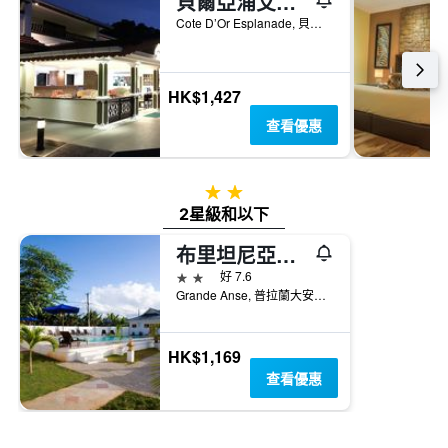
貝爾亞浦艾斯林度假村
Cote D’Or Esplanade, 貝聖安那區, 塞席爾
HK$1,427
查看優惠
2星級
2星級和以下
布里坦尼亞酒店
2星級
好 7.6
Grande Anse, 普拉蘭大安塞區, 塞席爾
HK$1,169
查看優惠