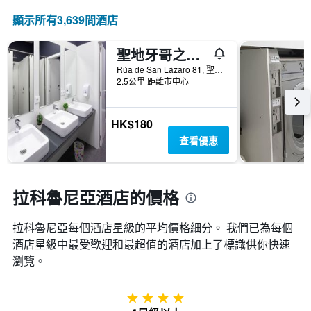
表
顯示所有3,639間酒店
具
有
聖地牙哥之夢飯店
1Y
軸，
Rúa de San Lázaro 81, 聖地牙哥德孔波斯特拉, 加利西亞, 西班牙
顯
2.5公里 距離市中心
示
房
間
HK$180
平
查看優惠
均
價
格
拉科魯尼亞酒店的價格
拉科魯尼亞​每個酒店星級的平均價格細分。 我們已為每個
酒店星級中最受歡迎和最超值的酒店加上了標識供你快速
瀏覽。
4星級