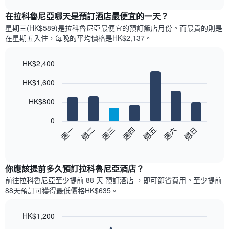
表
chart
顯
在拉科魯尼亞哪天是預訂酒店最便宜的一天？
示
星期三(HK$589)是拉科魯尼亞​最便宜的預訂飯店月份。而最貴的則是
每
在星期五​入住，每晚的平均價格是HK$2,137​​。
個
月
的
HK$2,400
房
Bar
Chart
HK$1,600
間
graphic.
chart
with
平
7
HK$800
均
bars.
價
0
格
以
週日
週四
週一
週五
週二
週六
週三
此
下
End
圖
of
圖
表
interactive
表
chart
具
顯
你應該提前多久預訂拉科魯尼亞酒店​？
有
示
1
前往拉科魯尼亞​至少提前 88 天 預訂酒店 ，即可節省費用。至少提前
每
條
88​天​預訂可獲得最低價格HK$635​。
週
X
每
軸，
天
HK$1,200
顯
的
Line
示
Chart