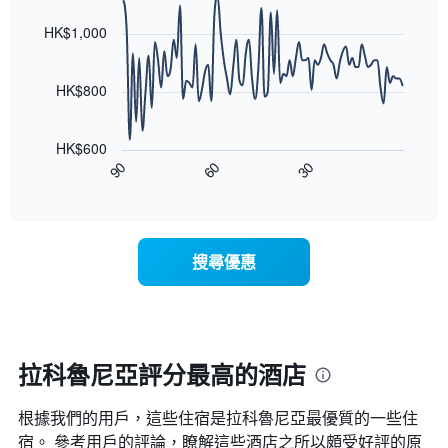
房
graphic.
chart
月
with
間
HK$1,000
份
90
平
此
data
均
圖
points.
價
HK$800
表
格
具
以
此
有
下
圖
HK$600
1
圖
表
90
60
30
條
表
End
具
Y
of
顯
有
interactive
軸，
示
chart
1
顯
隨
條
示
著
X
搜尋優惠
平
入
軸，
均
住
顯
價
日
示
格
期
一
接
週
近，
拉科魯尼亞評分最高的酒店
中
房
的
價
各
根據我們的用戶，這些住宿是拉科魯尼亞最優質的一些住
的
天
變
宿。 參考用戶的評論，瞭解這些酒店之所以頗受好評的原