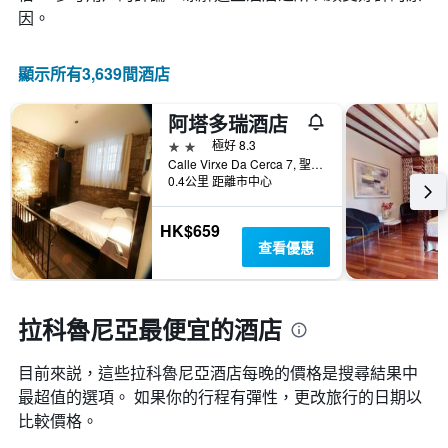
此
化
因。
圖
情
表
況。
具
此
顯示所有3,639間酒店
有
圖
1
表
條
阿塔多瑞酒店
有
Y
1
2星級
極好 8.3
軸，
個
Calle Virxe Da Cerca 7, 聖地牙哥德孔波斯特拉, 加利西亞, 西班牙
顯
X
0.4公里 距離市中心
示
軸，
房
顯
HK$659
間
示
查看優惠
的
距
平
離
均
預
價
訂
拉科魯尼亞最便宜的酒店
格
日
期
目前來説，這些拉科魯尼亞​酒店每晚的價格是搜尋結果中
的
天
最超值的選項。 如果你的行程有彈性，更改旅行的日期以
數
比較價格。
此
圖