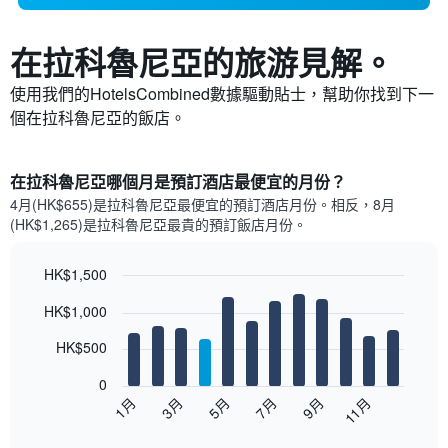
在拉科魯尼亞​的旅游見解。
使用我們的HotelsCombined數據驅動貼士，幫助你找到下一
個在拉科魯尼亞​的飯店。
在拉科魯尼亞哪個月是預訂酒店最便宜的月份？
4月(HK$655)是拉科魯尼亞​最便宜的預訂酒店月份。​相反，8月
(HK$1,265)是拉科魯尼亞最貴的預訂飯店月份。
HK$1,500
Bar
Chart
HK$1,000
graphic.
chart
with
12
HK$500
bars.
0
以
1月
3月
5月
7月
9月
11月
下
End
of
圖
interactive