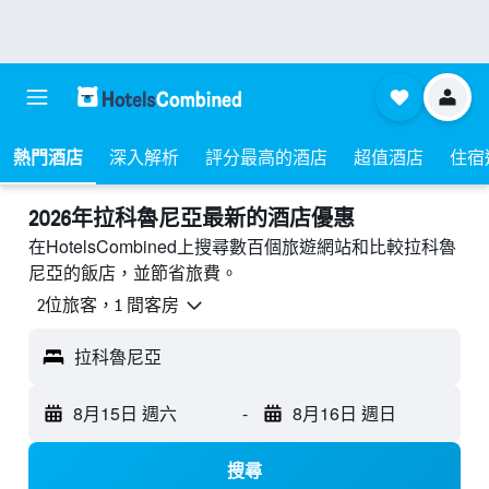
熱門酒店
深入解析
評分最高的酒店
超值酒店
住宿
2026年拉科魯尼亞最新的酒店優惠
在HotelsCombined上搜尋數百個旅遊網站和比較拉科魯
尼亞的飯店，並節省旅費。
2位旅客，1 間客房
拉科魯尼亞
8月15日 週六
-
8月16日 週日
搜尋