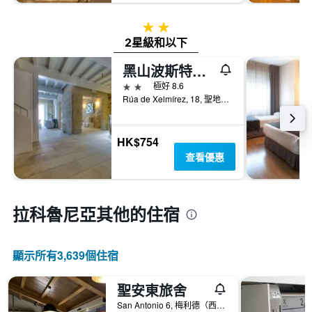
2星級
2星級和以下
黑山波斯特拉酒店
2星級
極好 8.6
Rúa de Xelmírez, 18, 聖地牙哥德孔波斯特拉, 加利西亞, 西班牙
HK$754
查看優惠
拉科魯尼亞​其他的住宿
顯示所有3,639​個住宿
聖安東旅舍
San Antonio 6, 梅利德（西班牙）, 加利西亞, 西班牙