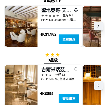
4星級以上
聖地亞哥-天主教皇旅館
5星級
極好 9.1
Plaza Do Obradoiro 1, 聖地牙哥德孔波斯特拉, 加利西亞, 西班牙
HK$1,982
查看優惠
3星級
3星級
吉爾米瑞茲酒店
3星級
極好 8.8
C/ Hórreo, 92, 聖地牙哥德孔波斯特拉, 加利西亞, 西班牙
HK$895
查看優惠