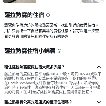
X
示
軸，
房
顯
間
薩拉熱窩的住宿
示
的
距
平
離
瀏覽你準備造訪的薩拉熱窩區域，找出附近的度假住宿。
均
預
價
用戶只要按一下自己有興趣的度假住宿，就可以進一步查
訂
格
看更多實用的資訊和該住宿所有的優惠。
日
期
的
薩拉熱窩住宿小錦囊
天
數
此
圖
租住薩拉熱窩度假住宿大概多少錢？
表
具
薩拉熱窩的度假住宿平均要HK$411/晚。每晚HK$341或以下
有
的薩拉熱窩度假住宿就算是不錯的優惠。我們的用戶最近
1Y
在HotelsCombined找到低至每晚HK$90的價格。如果你的
軸，
旅行時間有彈性，應該避開8月的住宿，因爲那是一年中最
顯
貴的月份。在3月預訂薩拉熱窩度假住宿則會最便宜。
示
房
薩拉熱窩有公寓式酒店式的度假住宿嗎？
間