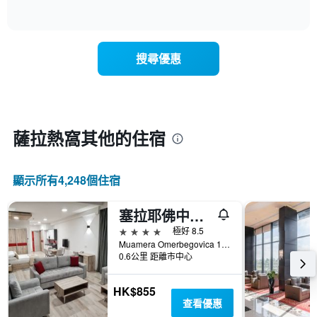
具
of
顯
有
interactive
示
chart
1
隨
條
著
X
搜尋優惠
入
軸，
住
顯
日
示
期
一
接
週
近，
薩拉熱窩​其他的住宿
中
房
的
價
各
的
天
顯示所有4,248​個住宿
變
此
化
圖
情
塞拉耶佛中央公寓飯店
表
況。
4星級
具
極好 8.5
此
有
Muamera Omerbegovica 14, 薩拉熱窩, 波士尼亞赫塞哥維納
圖
0.6公里 距離市中心
1
表
條
有
Y
HK$855
1
軸，
查看優惠
個
顯