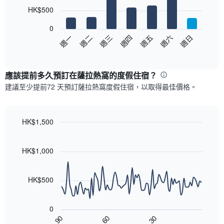
7
HK$500
bars.
0
以
週日
週四
週一
週五
週二
週六
週三
下
End
of
圖
interactive
表
chart
顯
應該提前多久預訂在薩拉熱窩​的度假住宿？
示
建議至少提前72 天預訂薩拉熱窩度假住宿，以取得最佳價格。
每
週
每
天
HK$1,500
的
Line
Chart
房
graphic.
chart
with
間
HK$1,000
90
平
data
均
points.
價
HK$500
格
以
此
下
圖
0
圖
表
90
60
30
表
End