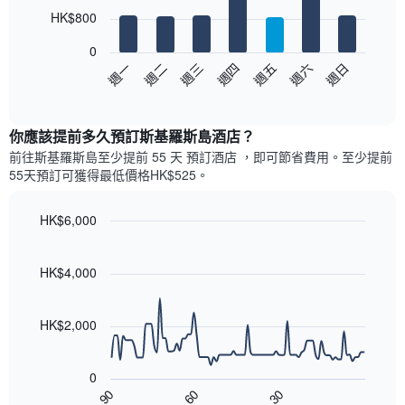
7
HK$800
bars.
0
以
週日
週四
週一
週五
週二
週六
週三
下
End
of
圖
interactive
表
chart
顯
你應該提前多久預訂斯基羅斯島酒店​？
示
前往斯基羅斯島​至少提前 55 天 預訂酒店 ，即可節省費用。至少提前
每
55​天​預訂可獲得最低價格HK$525​。
週
每
天
HK$6,000
的
Line
Chart
房
graphic.
chart
with
間
HK$4,000
90
平
data
均
points.
價
HK$2,000
格
以
此
下
圖
0
圖
表
90
60
30
表
End