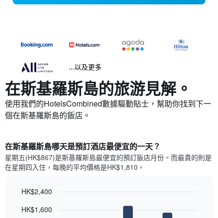
...以及更多
在斯基羅斯島​的旅游見解。
使用我們的HotelsCombined數據驅動貼士，幫助你找到下一
個在斯基羅斯島​的飯店。
在斯基羅斯島哪天是預訂酒店最便宜的一天？
星期五(HK$867)是斯基羅斯島​最便宜的預訂飯店月份。而最貴的則是
在星期四​入住，每晚的平均價格是HK$1,810​​。
HK$2,400
Bar
Chart
HK$1,600
graphic.
chart
with