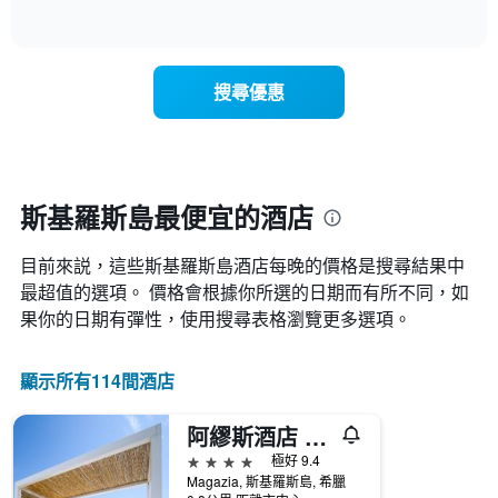
具
of
顯
有
interactive
示
chart
1
隨
條
著
X
搜尋優惠
入
軸，
住
顯
日
示
期
一
接
週
近，
斯基羅斯島最便宜的酒店
中
房
的
價
各
目前來説，這些斯基羅斯島​酒店每晚的價格是搜尋結果中
的
天
變
最超值的選項。 價格會根據你所選的日期而有所不同，如
此
化
果你的日期有彈性，使用搜尋表格瀏覽更多選項。
圖
情
表
況。
具
此
顯示所有114間酒店
有
圖
1
表
條
阿繆斯酒店 - 斯基羅思
有
Y
1
4星級
極好 9.4
軸，
個
Magazia, 斯基羅斯島, 希臘
顯