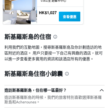
X
0.8公里 距離市中心
示
軸，
房
顯
HK$1,027
間
示
查看優惠
的
距
平
離
均
預
價
訂
斯基羅斯島的住宿
格
日
期
利用我們的互動地圖，搜尋斯基羅斯島​及你計劃造訪的地
的
天
區附近的酒店。 用戶只要按一下自己有興趣的酒店，就可
數
以進一步查看更多實用的資訊和該酒店所有的優惠。
此
圖
表
斯基羅斯島住宿小錦囊
具
有
1Y
軸，
造訪斯基羅斯島，住在哪一區最好？
顯
造訪斯基羅斯島的時候，我們的旅客特別喜歡選擇斯基羅
示
斯島和Acherounes。
房
間