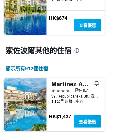
HK$674
查看優惠
索佐波爾​其他的住宿
顯示所有912​個住宿
Martinez Aparthotel
4星級
極好 8.7
39, Republicanska Str., 索佐波爾, 保加利亞
1.1公里 距離市中心
HK$1,437
查看優惠