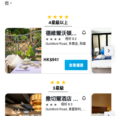
宿。
4星級
4星級以上
德維爾沃頓之家酒店 - 多爾金
4星級
極好 8.2
Guildford Road, 多爾金, 英國
HK$941
查看優惠
3星級
3星級
撒切爾酒店 - 里茲海德
3星級
極好 8.3
Guildford Road, 東霍斯利, 英國