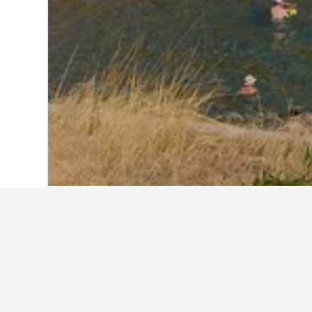
首頁
希臘
143,939
中希臘
3,223
特
特雷修歐山脈最
這些住宿是特雷修歐山脈所有搜出