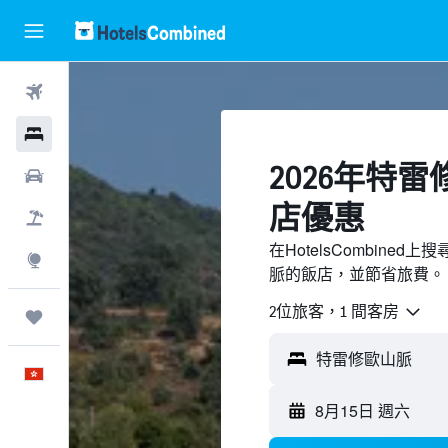
機票
酒店
2026年特
租車
店優惠
機票＋酒店
在HotelsCombin
探索
脈的飯店，並節省旅費。
2位旅客，1 間客房
我的旅程
中文
8月15日 週六