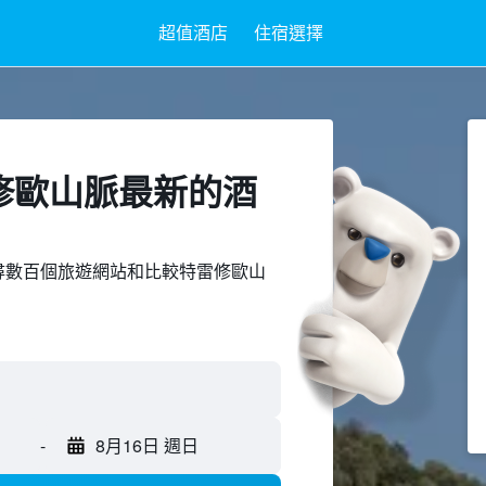
超值酒店
住宿選擇
雷修歐山脈最新的酒
ed上搜尋數百個旅遊網站和比較特雷修歐山
-
8月16日 週日