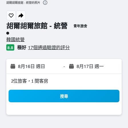
胡爾胡爾旅館 - 統營的照片
胡爾胡爾旅館 - 統營
青年旅舍
1​星級評級
韓國統營
極好
17個通過驗證的評分
8.8
8月16日 週日
-
8月17日 週一
2位旅客，1 間客房
搜尋