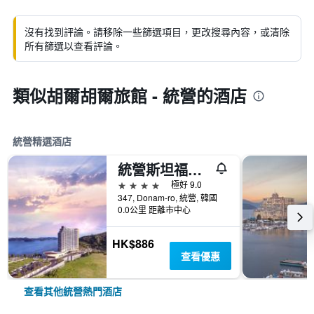
沒有找到評論。請移除一些篩選項目，更改搜尋內容，或清除
所有篩選以查看評論。
類似胡爾胡爾旅館 - 統營的酒店
統營精選酒店
統營斯坦福酒店
4星級
極好 9.0
347, Donam-ro, 統營, 韓國
0.0公里 距離市中心
HK$886
查看優惠
查看其他統營熱門酒店