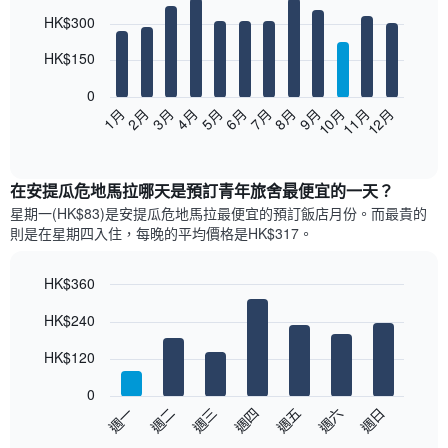
Bar
Chart
HK$300
graphic.
chart
with
12
HK$150
bars.
0
以
1月
2月
3月
4月
5月
6月
7月
8月
9月
10月
11月
12月
下
End
of
圖
interactive
表
chart
顯
在安提瓜危地馬拉哪天是預訂青年旅舍最便宜的一天？
示
星期一(HK$83)是安提瓜危地馬拉​最便宜的預訂飯店月份。而最貴的
每
則是在星期四​入住，每晚的平均價格是HK$317​​。
個
月
的
HK$360
房
Bar
Chart
HK$240
間
graphic.
chart
with
平
7
HK$120
均
bars.
價
0
格
以
週一
週二
週三
週四
週五
週六
週日
此
下
End
圖
of
圖