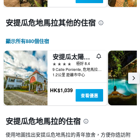
預
價
訂
格
日
期
安提瓜危地馬拉​其他的住宿
的
天
數
顯示所有880​個住宿
此
圖
安提瓜太陽酒店
表
具
4星級
極好 8.4
有
9 Calle Poniente, 危地馬拉安地瓜, 瓜地馬拉
1Y
1.2公里 距離市中心
軸，
顯
HK$1,039
示
查看優惠
房
間
平
均
安提瓜危地馬拉的住宿
價
格
使用地圖找出安提瓜危地馬拉​的青年旅舍，方便你造訪附