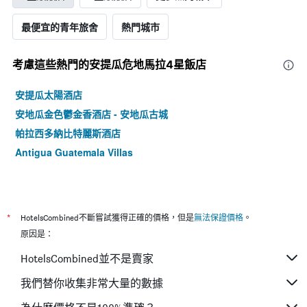
最便宜的青年旅舍
熱門城市
考慮這些熱門的安提瓜危地馬拉4星​飯店
安提瓜太陽酒店
安地瓜金色鬱金香酒店 - 安地瓜古城
帕拉西多納比特麗斯酒店
Antigua Guatemala Villas
*
HotelsCombined不斷嘗試獲得正確的價格，但是
無法保證價格
。
原因是：
HotelsCombined並不是賣家
我們替你收集非常大量的數據