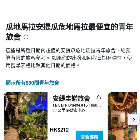
顯
價
日
示
格
期
一
接
週
近，
瓜地馬拉安提瓜危地馬拉最便宜的青年
中
房
的
旅舍
價
各
的
天
變
這些是所選日期內超值的安提瓜危地馬拉青年旅舍，給預
此
化
圖
算有限的旅客參考。 如果你的出發和回程日期有彈性，使
情
表
用搜尋表格比較其他日期的價格。
況。
具
此
有
圖
1
顯示所有880間青年旅舍
表
條
有
Y
1
安緹圭諾旅舍
軸，
個
顯
1a Calle Oriente #15 Final, 危地馬拉安地瓜, 瓜地馬拉
X
示
0.4公里 距離市中心
軸，
房
顯
間
示
的
HK$212
距
平
離
查看優惠
均