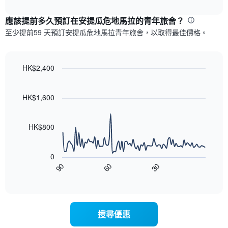
表
interactive
表
chart
具
顯
應該提前多久預訂在安提瓜危地馬拉​的青年旅舍？
有
示
1
至少提前59 天預訂安提瓜危地馬拉​青年旅舍，以取得最佳價格。
每
條
週
X
每
軸，
天
HK$2,400
顯
的
Line
示
Chart
房
graphic.
chart
月
with
間
HK$1,600
份
90
平
此
data
均
圖
points.
價
HK$800
表
格
具
以
此
有
下
圖
0
1
圖
表
90
60
30
條
表
End
具
Y
of
顯
有
interactive
軸，
示
chart
1
顯
隨
條
示
著
X
搜尋優惠
平
入
軸，
均
住