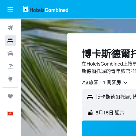
機票
酒店
博卡斯德爾
租車
在HotelsCombin
機票＋酒店
斯德爾托羅的青年旅館並
探索
2位旅客，1 間客房
我的旅程
8月15日 週六
中文