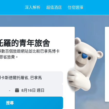
深入解析
超值酒店
住宿選擇
托羅的青年旅舍
ed上搜尋數百個旅遊網站並比較巴拿馬博卡
節省旅費。
-
8月16日 週日
搜尋