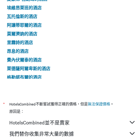
埃維昂萊班的酒店
瓦托倫斯的酒店
阿讓蒂耶爾的酒店
莫爾濟訥的酒店
里霧詩的酒店
昂息的酒店
費內伏爾泰的酒店
萊德薩阿爾卑斯的酒店
格勒諾布爾的酒店
安納馬斯的酒店
克萊蒙費朗的酒店
尚魯斯的酒店
*
HotelsCombined不斷嘗試獲得正確的價格，但是
無法保證價格
。
Les Allues的酒店
原因是：
羅阿納的酒店
HotelsCombined並不是賣家
蒂涅的酒店
我們替你收集非常大量的數據
里蒙紐耶的酒店