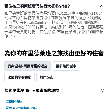
圖
租住布里德萊班度假住宿大概多少錢？
表
具
布里德萊班的度假住宿平均要HK$1,216/晚。每晚HK$1,057
有
或以下的布里德萊班度假住宿就算是不錯的優惠。我們的
1Y
用戶最近在HotelsCombined找到低至每晚HK$279的價格。
軸，
如果你的旅行時間有彈性，應該避開6月的住宿，因爲那是
顯
一年中最貴的月份。在9月預訂布里德萊班度假住宿則會最
示
便宜。
房
間
平
為你的布里德萊班之旅找出更好的住宿
均
價
格
奧弗涅-隆-阿爾卑斯的酒店
更多熱門城市
法國的度假住宿
熱門城市
探索奧弗涅-隆-阿爾卑斯​的城市
里昂的酒店
夏蒙尼-勃朗峰的酒店