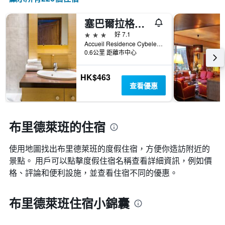
變
化
情
塞巴爾拉格朗假日住宅酒店 - 布利德斯萊班
況。
3星級
好 7.1
此
Accueil Residence Cybele, 布里德萊班, 薩瓦省, 法國
圖
0.6公里 距離市中心
表
有
HK$463
1
查看優惠
個
X
軸，
顯
布里德萊班的住宿
示
距
離
使用地圖找出布里德萊班​的度假住宿，方便你造訪附近的
預
景點。 用戶可以點擊度假住宿名稱查看詳細資訊，例如價
訂
格、評論和便利設施，並查看住宿不同的優惠。
日
期
的
布里德萊班住宿小錦囊
天
數
此