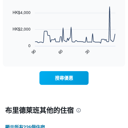
Line
Chart
graphic.
chart
with
HK$4,000
90
data
points.
HK$2,000
以
下
0
圖
90
60
30
表
End
of
顯
interactive
示
chart
隨
著
搜尋優惠
入
住
日
期
接
近，
布里德萊班​其他的住宿
房
價
的
顯示所有226​個住宿