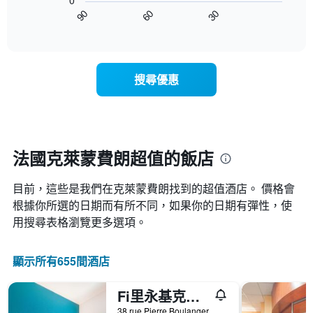
0
圖
級
平
90
60
30
表
End
分
均
of
顯
類
interactive
價
示
chart
的
格
隨
飯
此
著
店
搜尋優惠
圖
入
類
表
住
別。
具
日
此
有
期
圖
1
接
表
條
近，
法國克萊蒙費朗超值的飯店
具
X
房
有
軸，
價
1
顯
目前，這些是我們在克萊蒙費朗找到的超值酒店。 價格會
的
條
示
變
根據你所選的日期而有所不同，如果你的日期有彈性，使
Y
按
化
用搜尋表格瀏覽更多選項。
軸，
星
情
顯
級
況。
示
分
此
顯示所有655間酒店
過
類
圖
去
的
表
三
飯
Fi里永基克萊蒙費朗東酒店
有
天
店
1
38 rue Pierre Boulanger, 克萊蒙費朗, 多姆山省, 法國