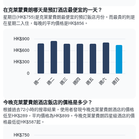
表
chart
顯
在克萊蒙費朗哪天是預訂酒店最便宜的一天？
示
星期日(HK$755)是克萊蒙費朗​最便宜的預訂飯店月份。而最貴的則是
每
在星期二​入住，每晚的平均價格是HK$856​​。
個
月
的
HK$900
房
Bar
Chart
HK$600
間
graphic.
chart
with
平
7
HK$300
均
bars.
價
0
格
以
週一
週二
週三
週四
週五
週六
週日
此
下
End
圖
of
圖
表
interactive
表
chart
具
顯
今晚克萊蒙費朗酒店飯店的價格是多少？
有
示
1
根據過去72小時的搜尋結果，使用者發現今晚克萊蒙費朗酒店的價格
每
條
低至HK$289，平均價格為HK$899​。今晚克萊蒙費朗四星級酒店​的價
週
X
格最低從HK$587​起。
每
軸，
天
顯
HK$750
的
示