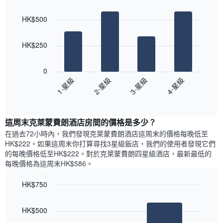
Bar
房
Chart
月
graphic.
chart
間
份
HK$500
with
平
此
4
均
bars.
圖
價
HK$250
表
格
具
以
此
有
下
0
圖
1
圖
1-星級
2-星級
3-星級
4-星級
表
條
表
具
End
Y
顯
of
有
軸，
示
interactive
1
顯
過
chart
條
這周末克萊蒙費朗酒店​房間的價格是多少？
示
去
X
平
三
在過去72小時內，我們發現克萊蒙費朗酒店​這周末的價格每晚低至
軸，
均
天
HK$222​。如果這周末你打算尋找3星級飯店，我們的使用者發現它們
顯
價
內
的每晚價格低至HK$222​。對於克萊蒙費朗四星級酒店​，最新最低的
示
格
依
每晚價格為這周末HK$586​。
一
星
週
級
HK$750
中
評
的
Bar
Chart
等
graphic.
chart
各
彙
HK$500
with
天
整
2