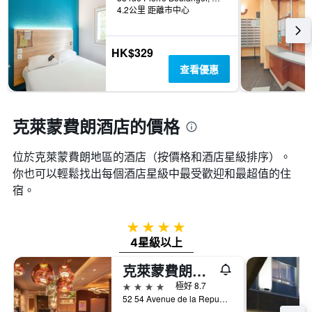
內
類
個
4.2公里 距離市中心
找
別。
X
到
此
軸，
的
圖
顯
HK$329
今
表
示
晚
查看優惠
具
距
房
有
離
間
1
預
平
條
訂
克萊蒙費朗酒店的價格
均
Y
日
價
軸，
期
格。
顯
位於克萊蒙費朗​地區的酒店（按價格和酒店星級排序）。
的
示
天
你也可以輕鬆找出每個酒店星級中最受歡迎和最超值的住
過
數
宿。
去
此
三
圖
天
表
4星級
內
具
4星級以上
找
有
到
1Y
克萊蒙費朗博裡多姆諾富特套房酒店
的
軸，
本
4星級
極好 8.7
顯
週
52 54 Avenue de la Republique, 克萊蒙費朗, 多姆山省, 法國
示
末