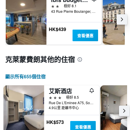
2星級
極好 8.1
43 Rue Pierre Boulanger, 克萊蒙費朗, 多姆山省, 法國
HK$439
查看優惠
克萊蒙費朗​其他的住宿
顯示所有655​個住宿
艾斯酒店
3星級
極好 8.5
Rue De L'Eminee A75, Sortie 1, Clermont-Ferrand, La Pardieu, 克萊蒙費朗, 多姆山省, 法國
4.9公里 距離市中心
HK$573
查看優惠