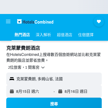
熱門酒店
深入解析
超值酒店
住宿選擇
克萊蒙費朗酒店
在HotelsCombined上搜尋數百個旅遊網站並比較克萊蒙
費朗的飯店並節省旅費。
2位旅客，1 間客房
克萊蒙費朗, 多姆山省, 法國
8月15日 週六
-
8月16日 週日
搜尋