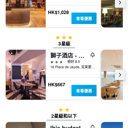
房
房
間
間
HK$1,028
平
平
均
查看優惠
均
價
價
格
格。
3星級
3星級
獅子酒店 - 克雷蒙-費洪
3星級
極好 8.5
16 Place de Jaude, 克萊蒙費朗, 多姆山省, 法國
HK$667
查看優惠
2星級
2星級和以下
Ibis budget Clermont Ferrand le Brezet Aeroport