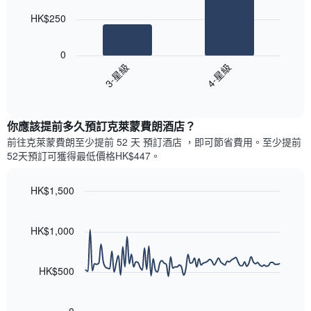
此
的
bars.
圖
今
HK$250
表
晚
以
具
每
下
有
0
間
圖
1
3-星級
4-星級
客
表
條
房
End
顯
Y
of
平
示
interactive
軸，
均
過
chart
顯
價
你應該提前多久預訂克萊蒙費朗酒店​？
去
示
格
三
前往克萊蒙費朗​至少提前 52 天 預訂酒店 ，即可節省費用。至少提前
房
此
天
52​天​預訂可獲得最低價格HK$447​。
間
圖
內
的
表
依
平
具
HK$1,500
星
均
有
級
Line
Chart
價
1
graphic.
chart
評
格
條
with
HK$1,000
等
90
X
彙
data
軸，
整
points.
顯
HK$500
的
示
雙
以
按
人
下
星
房