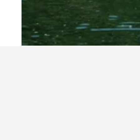
首頁
柬埔寨
5,545
戈公省
105
在戈公省​的旅游
使用我們的HotelsCombined
在戈公省哪個月是預訂酒店最便
9月(HK$319)是戈公省​最便宜的預訂酒
省最貴的預訂飯店月份。
HK$1,200
Bar
Chart