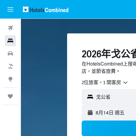
機票
酒店
2026年戈
租車
在HotelsCombin
機票＋酒店
店，並節省旅費。
探索
2位旅客，1 間客房
我的旅程
8月14日 週五