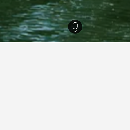
見解。
數據驅動貼士，幫助你找到下一個在戈公省​的飯店。
宜的月份？
在戈公省哪天是預訂酒店
店月份。​相反，11月 (HK$1,040)是戈公
星期四(HK$311)是戈公省
住，每晚的平均價格是HK$988​
HK$1,200
Bar
Chart