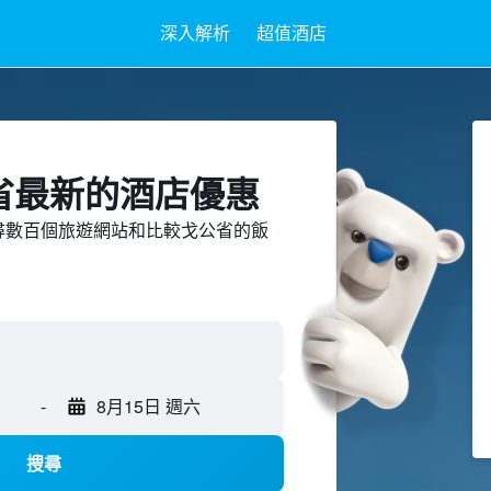
深入解析
超值酒店
公省最新的酒店優惠
ed上搜尋數百個旅遊網站和比較戈公省的飯
-
8月15日 週六
搜尋