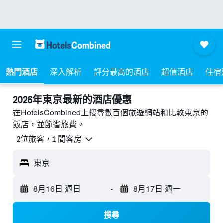
熱門酒店
深入解析
評分最高的酒店
超值酒店
住宿
2026年東京最新的酒店優惠
在HotelsCombined上搜尋數百個旅遊網站和比較東京的
飯店，並節省旅費。
2位旅客，1 間客房
東京
8月16日 週日
-
8月17日 週一
搜尋