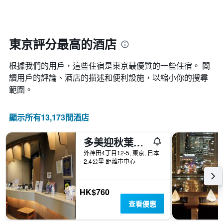
住
別。
具
日
此
有
期
圖
1
接
表
條
近，
東京評分最高的酒店
具
X
房
有
軸，
價
1
顯
根據我們的用戶，這些住宿是東京最優質的一些住宿。 閲
的
條
示
變
讀用戶的評論、酒店的描述和便利設施，以縮小你的搜尋
Y
按
化
範圍。
軸，
星
情
顯
級
況。
示
分
此
顯示所有13,173間酒店
過
類
圖
去
的
表
三
飯
多美迎秋葉原飯店
有
天
店
1
外神田4丁目12-5, 東京, 日本
內
類
個
2.4公里 距離市中心
找
別。
X
到
此
軸，
的
圖
顯
HK$760
今
表
示
晚
查看優惠
具
距
房
有
離
間