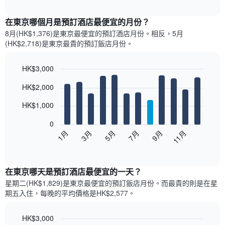
圖
interactive
表
chart
顯
在東京哪個月是預訂酒店最便宜的月份？
示
8月(HK$1,376)是東京​最便宜的預訂酒店月份。​相反，5月
過
(HK$2,718)是東京最貴的預訂飯店月份。
去
三
天
HK$3,000
內
Bar
Chart
HK$2,000
依
graphic.
chart
with
星
12
HK$1,000
級
bars.
評
0
等
以
1月
3月
5月
7月
9月
11月
彙
下
End
整
of
圖
的
interactive
表
chart
雙
顯
在東京哪天是預訂酒店最便宜的一天？
人
示
房
星期二(HK$1,829)是東京​最便宜的預訂飯店月份。而最貴的則是在星
每
平
期五​入住，每晚的平均價格是HK$2,577​​。
個
均
月
價
的
HK$3,000
格