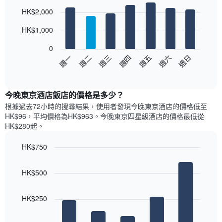
房
Bar
此
Chart
HK$2,000
間
graphic.
chart
圖
with
平
表
7
HK$1,000
均
具
bars.
價
有
0
格
1
以
週日
週四
週一
週五
週二
週六
週三
此
條
下
End
圖
X
of
圖
表
interactive
軸，
表
chart
具
顯
顯
今晚東京酒店飯店的價格是多少？
有
示
示
1
根據過去72小時的搜尋結果，使用者發現今晚東京酒店的價格低至
按
每
條
HK$96，平均價格為HK$963​。今晚東京四星級酒店​的價格最低從
星
週
X
HK$280​起。
級
每
軸，
分
天
顯
類
HK$750
的
示
的
Bar
房
Chart
月
酒
graphic.
chart
間
份
HK$500
with
店
平
此
5
類
均
bars.
圖
別。
價
HK$250
表
此
格
具
以
圖
此
有
下
表