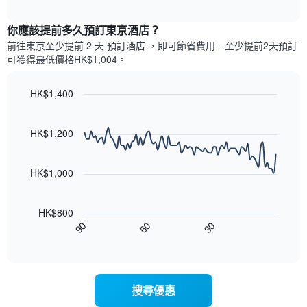
平
示
interactive
軸，
均
過
chart
顯
價
你應該提前多久預訂東京酒店​？
去
示
格
三
前往東京​至少提前 2 天 預訂酒店 ，即可節省費用。至少提前2​天​預訂
房
此
天
可獲得最低價格HK$1,004​。
間
圖
內
的
表
依
平
具
HK$1,400
星
均
有
級
Line
Chart
價
1
graphic.
chart
評
格
條
with
HK$1,200
等
90
X
彙
data
軸，
整
points.
顯
HK$1,000
的
示
雙
以
按
人
下
星
房
HK$800
圖
級
平
90
60
30
表
End
分
均
of
顯
類
interactive
價
示
chart
的
格
隨
飯
此
著
店
搜尋優惠
圖
入
類
表