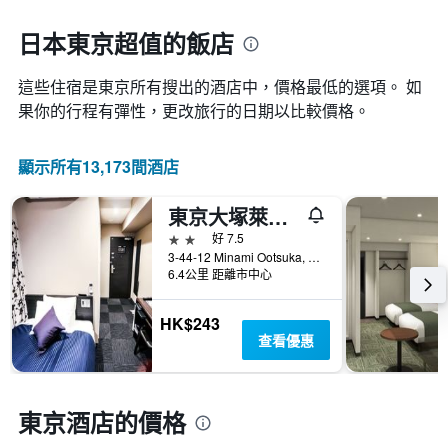
1
預
平
條
訂
日本東京超值的飯店
均
Y
日
價
軸，
期
格。
顯
這些住宿是東京所有搜出的酒店中，價格最低的選項。 如
的
示
天
果你的行程有彈性，更改旅行的日期以比較價格。
過
數
去
此
三
圖
顯示所有13,173間酒店
天
表
內
具
找
東京大塚萊夫瑪克思飯店
有
到
1Y
2星級
好 7.5
的
軸，
3-44-12 Minami Ootsuka, 東京, 日本
本
6.4公里 距離市中心
顯
週
示
末
房
HK$243
房
間
查看優惠
間
平
平
均
均
價
價
格
東京酒店的價格
格。