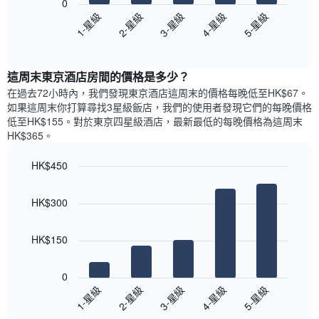
0
圖
1
圖
具
3-星級
4-星級
5-星級
1-星級
2-星級
表
條
表
有
具
End
Y
顯
1
of
有
軸，
示
條
interactive
1
顯
過
chart
Y
條
這周末東京酒店​房間的價格是多少？
示
去
軸，
X
平
三
在過去72小時內，我們發現東京酒店​這周末的價格每晚低至HK$67​。
顯
軸，
均
天
如果這周末你打算尋找3星級飯店，我們的使用者發現它們的每晚價格
示
顯
價
內
低至HK$155​。對於東京四星級酒店​，最新最低的每晚價格為這周末
過
示
格
依
去
HK$365​。
一
星
三
週
級
天
HK$450
中
評
內
的
Bar
Chart
等
雙
graphic.
chart
各
彙
HK$300
人
with
天
整
房
5
此
的
bars.
的
圖
今
HK$150
平
表
晚
以
均
具
每
下
價
有
0
間
圖
格
1
3-星級
4-星級
5-星級
1-星級
2-星級
客
表
條
房
End
顯
Y
of