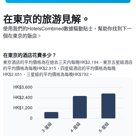
在東京​的旅游見解。
使用我們的HotelsCombined數據驅動貼士，幫助你找到下一
個在東京​的飯店。
​在東京​的酒店花費多少？
東京​酒店的平均價格為在過去三天内每晚HK$2,194​。東京​五星級​酒店
的平均價格為每晚HK$2,915​，四星級酒店的平均價格為每晚
HK$2,651​，三星級的平均價格為每晚HK$792​。
HK$3,600
Bar
Chart
HK$2,400
graphic.
chart
with
HK$1,200
3
bars.
0
3-星級
4-星級
5-星級
以
下
End
of