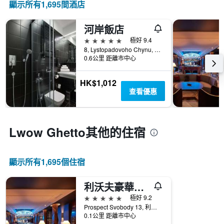
顯示所有1,695間酒店
河岸飯店
5星級
極好 9.4
8, Lystopadovoho Chynu, 利沃夫, 烏克蘭
0.6公里 距離市中心
HK$1,012
查看優惠
Lwow Ghetto​其他的住宿
顯示所有1,695​個住宿
利沃夫豪華溫泉大酒店
5星級
極好 9.2
Prospect Svobody 13, 利沃夫, 烏克蘭
0.1公里 距離市中心