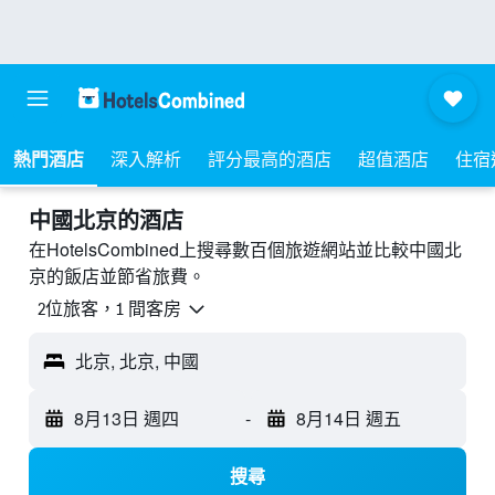
熱門酒店
深入解析
評分最高的酒店
超值酒店
住宿
中國北京的酒店
在HotelsCombined上搜尋數百個旅遊網站並比較中國北
京的飯店並節省旅費。
2位旅客，1 間客房
北京, 北京, 中國
8月13日 週四
-
8月14日 週五
搜尋