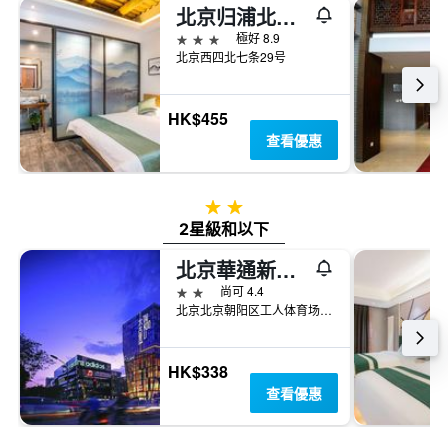
北京归浦北海四合院酒店
3星級
極好 8.9
北京西四北七条29号
HK$455
查看優惠
2星級
2星級和以下
北京華通新飯店
2星級
尚可 4.4
北京北京朝阳区工人体育场十字路口往北春秀路（联宝公寓旁边）
HK$338
查看優惠