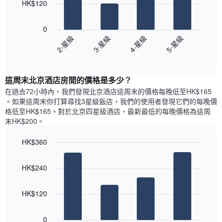
此
HK$120
格
圖
此
以
表
圖
下
具
0
表
圖
有
2-星級
3-星級
4-星級
5-星級
具
表
1
有
End
顯
條
of
1
示
interactive
Y
條
過
chart
軸，
X
這周末北京酒店​房間的價格是多少？
去
顯
軸，
三
在過去72小時內，我們發現北京酒店​這周末的價格每晚低至HK$165​
示
顯
天
。如果這周末你打算尋找3星級飯店，我們的使用者發現它們的每晚價
房
示
內
格低至HK$165​。對於北京四星級酒店​，最新最低的每晚價格為這周
間
平
依
末HK$200​。
的
均
星
平
價
級
均
HK$360
格
評
價
Bar
此
Chart
等
格
graphic.
chart
圖
彙
HK$240
with
表
整
4
具
的
bars.
有
今
HK$120
1
晚
以
條
每
下
0
Y
間