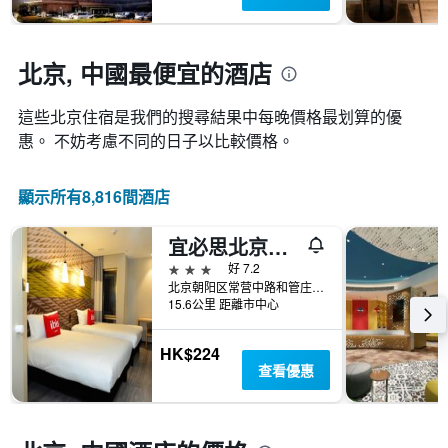
示
晚
具
距
房
有
離
間
1
預
北京, 中國最便宜的酒店
平
條
訂
均
Y
日
價
軸，
這些北京​住宿是我們的搜尋結果中每晚價格最划算的優
期
格。
顯
惠。 不妨考慮不同的日子以比較價格。
的
示
天
過
數
去
顯示所有8,816間酒店
此
三
圖
天
表
宜必思北京长楹天街酒店
內
具
找
3星級
好 7.2
有
到
北京朝阳区常营中路和管庄路交叉口
1Y
的
15.6公里 距離市中心
軸，
本
顯
週
示
HK$224
末
房
查看優惠
房
間
間
平
平
均
均
價