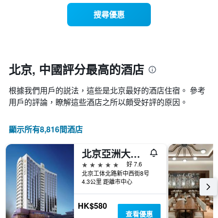
飯
此
著
店
搜尋優惠
圖
入
類
表
住
別。
具
日
此
有
期
圖
1
接
表
條
近，
北京, 中國評分最高的酒店
具
X
房
有
軸，
價
1
顯
根據我們用戶的説法，這些是北京最好的酒店住宿。 參考
的
條
示
變
用戶的評論，瞭解這些酒店之所以頗受好評的原因。
Y
按
化
軸，
星
情
顯
級
顯示所有8,816間酒店
況。
示
分
此
過
類
圖
去
北京亞洲大酒店
的
表
三
飯
5星級
好 7.6
有
天
店
北京工体北路新中西街8号
1
內
類
4.3公里 距離市中心
個
找
別。
X
到
此
軸，
HK$580
的
圖
顯
查看優惠
今
表