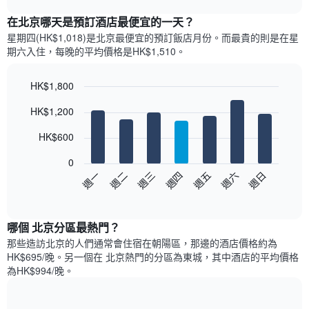
表
chart
顯
在北京哪天是預訂酒店最便宜的一天？
示
星期四(HK$1,018)是北京​最便宜的預訂飯店月份。而最貴的則是在星
每
期六​入住，每晚的平均價格是HK$1,510​​。
個
月
的
HK$1,800
房
Bar
Chart
HK$1,200
間
graphic.
chart
with
平
7
HK$600
均
bars.
價
0
格
以
週日
週四
週一
週五
週二
週六
週三
此
下
End
圖
of
圖
表
interactive
表
chart
具
顯
哪個 北京分區最熱門？
有
示
1
那些造訪北京的人們通常會住宿在朝陽區，那邊的酒店價格約為
每
條
HK$695/晚。另一個在 北京熱門的分區為東城，其中酒店的平均價格
週
X
為HK$994/晚。
每
軸，
天
顯
的
示