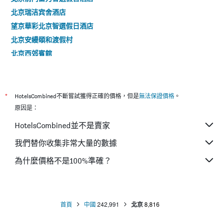
北京瑞洁宾舍酒店
望京華彩北京智選假日酒店
北京安縵頤和渡假村
北京西郊賓館
北京戀戀客棧
宜必思北京长楹天街酒店
北京宜必思尚品北京首都機場酒店
*
HotelsCombined不斷嘗試獲得正確的價格，但是
無法保證價格
。
北京中安宾馆（北京站建国门店）
原因是：
北京龍脈溫泉度假村（昌平 - 小湯山）
HotelsCombined並不是賣家
桔子酒店（北京望京地铁站店）
我們替你收集非常大量的數據
行舍·礼院(北京王府井四合院店)
為什麼價格不是100%準確？
北京東直門智選假日酒店
北京臨空智選假日酒店
首頁
中國
242,991
北京
8,816