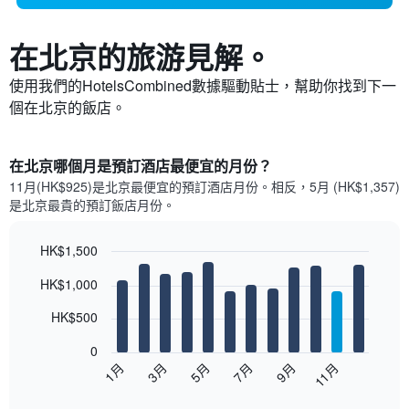
在北京​的旅游見解。
使用我們的HotelsCombined數據驅動貼士，幫助你找到下一
個在北京​的飯店。
在北京哪個月是預訂酒店最便宜的月份？
11月(HK$925)是北京​最便宜的預訂酒店月份。​相反，5月 (HK$1,357)
是北京最貴的預訂飯店月份。
HK$1,500
Bar
Chart
HK$1,000
graphic.
chart
with
12
HK$500
bars.
0
以
1月
3月
5月
7月
9月
11月
下
End
of
圖
interactive