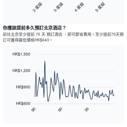
圖
2-星級
3-星級
4-星級
5-星級
軸，
客
表
顯
房
End
顯
示
of
平
示
interactive
最
均
過
chart
受
價
你應該提前多久預訂北京酒店​？
去
歡
格
三
前往北京​至少提前 75 天 預訂酒店 ，即可節省費用。至少提前75​天​預
迎
此
天
訂可獲得最低價格HK$643​。
的
圖
內
街
表
依
區
具
HK$1,500
星
有
級
Line
Chart
1
graphic.
chart
評
條
with
HK$1,200
等
90
X
彙
data
軸，
整
points.
顯
HK$900
的
示
雙
以
按
人
下
星
房
HK$600
圖
級
平
90
60
30
表
End
分
均
of
顯
類
interactive
價
示
chart
的
格
隨