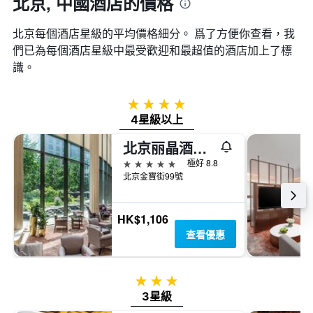
北京, 中國酒店的價格
價
格
格。
北京​每個酒店星級的平均價格細分。 爲了方便你查看，我
們已為每個酒店星級中最受歡迎和最超值的酒店加上了標
識。
4星級
4星級以上
北京丽晶酒店，洲际酒店集团旗下
5星級
極好 8.8
北京金寶街99號
HK$1,106
查看優惠
3星級
3星級