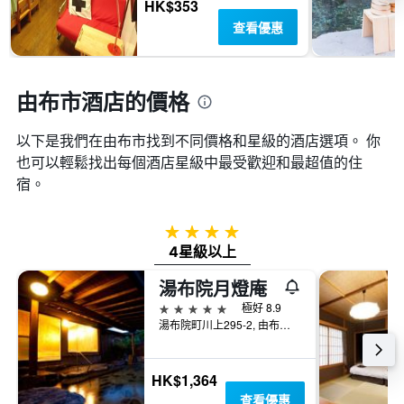
房
HK$353
房
間
查看優惠
間
平
平
均
均
價
價
格
由布市酒店的價格
格。
以下是我們在由布市找到不同價格和星級的酒店選項。 你
也可以輕鬆找出每個酒店星級中最受歡迎和最超值的住
宿。
4星級
4星級以上
湯布院月燈庵
5星級
極好 8.9
湯布院町川上295-2, 由布市, 日本
HK$1,364
查看優惠