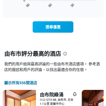
0
圖
級
平
90
60
30
表
End
分
均
of
顯
類
interactive
價
示
chart
的
格
隨
飯
此
著
店
搜尋優惠
圖
入
類
表
住
別。
具
日
此
有
期
圖
1
接
表
條
近，
由布市評分最高的酒店
具
X
房
有
軸，
價
1
顯
我們的用戶給與最高評論的一些由布市​酒店選項。 參考酒
的
條
示
變
店的描述和用戶的評論，以找出最適合你的住宿。
Y
按
化
軸，
星
情
顯
級
顯示所有556間酒店
況。
示
分
此
過
類
圖
去
由布院綠涌
的
表
三
飯
川上1272-88, 由布市, 日本
有
天
店
1.1公里 距離市中心
1