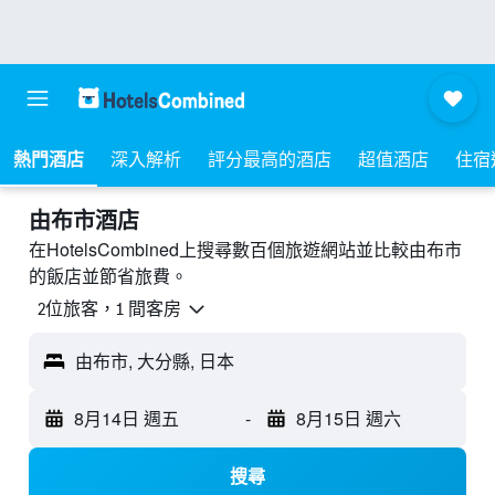
熱門酒店
深入解析
評分最高的酒店
超值酒店
住宿
由布市酒店
在HotelsCombined上搜尋數百個旅遊網站並比較由布市
的飯店並節省旅費。
2位旅客，1 間客房
由布市, 大分縣, 日本
8月14日 週五
-
8月15日 週六
搜尋