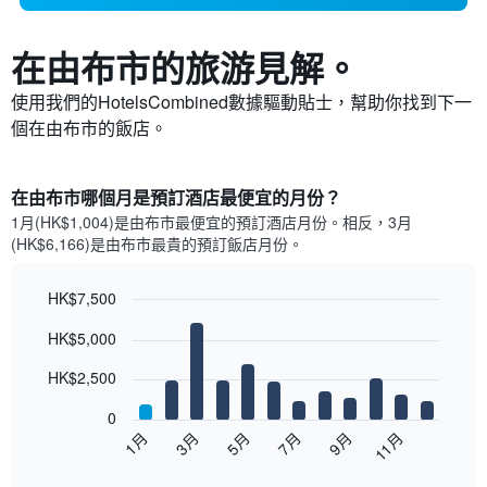
在由布市​的旅游見解。
使用我們的HotelsCombined數據驅動貼士，幫助你找到下一
個在由布市​的飯店。
在由布市哪個月是預訂酒店最便宜的月份？
1月(HK$1,004)是由布市​最便宜的預訂酒店月份。​相反，3月
(HK$6,166)是由布市最貴的預訂飯店月份。
HK$7,500
Bar
Chart
HK$5,000
graphic.
chart
with
12
HK$2,500
bars.
0
以
1月
3月
5月
7月
9月
11月
下
End
of
圖
interactive