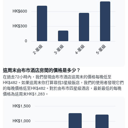
Bar
房
Chart
月
graphic.
chart
間
份
HK$600
with
平
此
4
均
bars.
圖
價
HK$300
表
格
具
以
此
有
下
0
圖
1
圖
2-星級
3-星級
4-星級
5-星級
表
條
表
具
End
Y
顯
of
有
軸，
示
interactive
1
顯
過
chart
條
這周末由布市酒店​房間的價格是多少？
示
去
X
平
三
在過去72小時內，我們發現由布市酒店​這周末的價格每晚低至
軸，
均
天
HK$482​。如果這周末你打算尋找3星級飯店，我們的使用者發現它們
顯
價
內
的每晚價格低至HK$482​。對於由布市四星級酒店​，最新最低的每晚
示
格
依
價格為這周末HK$1,283​。
一
星
週
級
HK$1,500
中
評
的
Bar
Chart
等
graphic.
chart
各
彙
HK$1,000
with
天
整
3