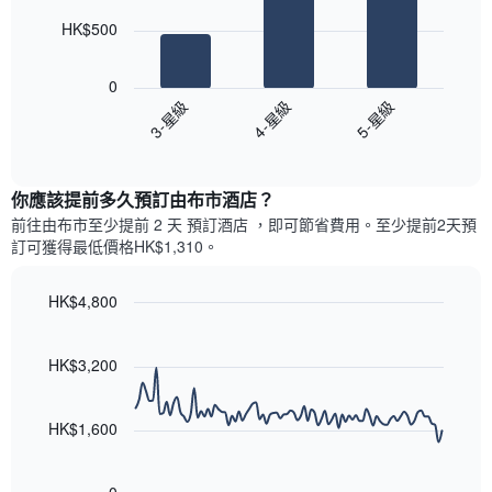
此
的
bars.
圖
今
HK$500
表
晚
以
具
每
下
有
0
間
圖
1
3-星級
4-星級
5-星級
客
表
條
房
End
顯
Y
of
平
示
interactive
軸，
均
過
chart
顯
價
你應該提前多久預訂由布市酒店​？
去
示
格
三
前往由布市​至少提前 2 天 預訂酒店 ，即可節省費用。至少提前2​天​預
房
此
天
訂可獲得最低價格HK$1,310​。
間
圖
內
的
表
依
平
具
HK$4,800
星
均
有
級
Line
Chart
價
1
graphic.
chart
評
格
條
with
HK$3,200
等
90
X
彙
data
軸，
整
points.
顯
HK$1,600
的
示
雙
以
按
人
下
星
房