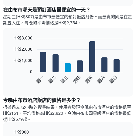
表
chart
顯
在由布市哪天是預訂酒店最便宜的一天？
示
星期三(HK$807)是由布市​最便宜的預訂飯店月份。而最貴的則是在星
每
期五​入住，每晚的平均價格是HK$2,754​​。
個
月
的
HK$3,000
房
Bar
Chart
HK$2,000
間
graphic.
chart
with
平
7
HK$1,000
均
bars.
價
0
格
以
週日
週四
週一
週五
週二
週六
週三
此
下
End
圖
of
圖
表
interactive
表
chart
具
顯
今晚由布市酒店飯店的價格是多少？
有
示
1
根據過去72小時的搜尋結果，使用者發現今晚由布市酒店的價格低至
每
條
HK$151，平均價格為HK$2,620​。今晚由布市四星級酒店​的價格最低
週
X
從HK$579​起。
每
軸，
天
顯
HK$900
的
示