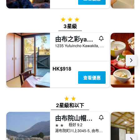
3星級
3星級
由布之彩yadoya
1235 Yufuincho Kawakita, 由布市, 日本
HK$918
查看優惠
2星級
2星級和以下
由布院山帽子日式旅館
2星級
極好 9.2
湯布院町川上3045-5, 由布市, 日本