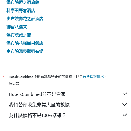
湯布院燈之宿旅館
料亭田野倉酒店
由布院壽花之莊酒店
御宿八遇来
湯布院旅之藏
湯布院花樣鄉村飯店
由布院溫泉禦宿有樂
由布院Chou Chou De Monet女子飯店
仙洞螢火蟲之宿
御宿nurukawa 溫泉
*
HotelsCombined不斷嘗試獲得正確的價格，但是
無法保證價格
。
由布岳一望之宿美星
原因是：
諾伊厄牧場酒店
HotelsCombined並不是賣家
山脈傳統日式旅館
我們替你收集非常大量的數據
上之湯旅館
為什麼價格不是100%準確？
湯布院風之森旅館
湯布院別墅四季彩酒店