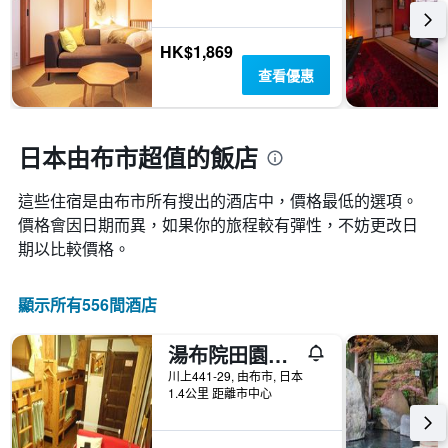
內
類
個
找
別。
X
到
此
HK$1,869
軸，
的
圖
顯
查看優惠
今
表
示
晚
具
距
房
有
離
間
1
預
日本由布市超值的飯店
平
條
訂
均
Y
日
價
軸，
這些住宿是由布市所有搜出的酒店中，價格最低的選項。
期
格。
顯
價格會因日期而異，如果你的旅程較有彈性，不妨更改日
的
示
天
期以比較價格。
過
數
去
此
三
圖
顯示所有556間酒店
天
表
內
具
找
湯布院田園路青年旅舍
有
到
1Y
川上441-29, 由布市, 日本
的
1.4公里 距離市中心
軸，
本
顯
週
示
末