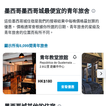
一
接
週
近，
墨西哥墨西哥城最便宜的青年旅舍
中
房
的
價
各
這些墨西哥城​住宿是我們的搜尋結果中每晚價格最划算的
的
天
變
優惠。 價格通常會根據你所選的日期、青年旅舍的星級及
此
化
青年旅舍的位置而有所不同。
圖
情
表
況。
具
此
顯示所有6,099間青年旅舍
有
圖
1
表
條
青年教堂旅館
有
Y
1
República de Guatemala No 4 Colonia Centro, 墨西哥城, 墨西哥城, 墨西哥
軸，
個
2.8公里 距離市中心
顯
X
示
軸，
房
顯
HK$180
間
示
查看優惠
的
距
平
離
均
預
價
訂
格