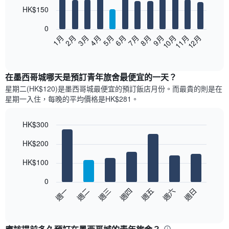
12
HK$150
bars.
0
以
1月
2月
3月
4月
5月
6月
7月
8月
9月
10月
11月
12月
下
End
of
圖
interactive
表
chart
顯
在墨西哥城哪天是預訂青年旅舍最便宜的一天？
示
星期二(HK$120)是墨西哥城​最便宜的預訂飯店月份。而最貴的則是在
每
星期一​入住，每晚的平均價格是HK$281​​。
個
月
的
HK$300
房
Bar
Chart
HK$200
間
graphic.
chart
with
平
7
HK$100
均
bars.
價
0
格
以
週一
週二
週三
週四
週五
週六
週日
此
下
End
圖
of
圖
表
interactive
表
chart
具
顯