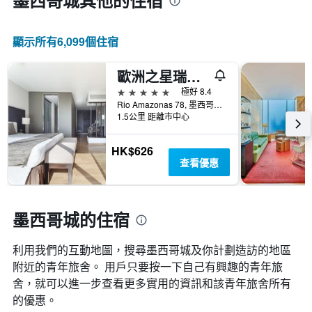
墨西哥城​其他的住宿
日
期
的
顯示所有6,099​個住宿
天
數
此
歐洲之星瑞福馬套房酒店 - 墨西哥城
圖
5星級
極好 8.4
表
Rio Amazonas 78, 墨西哥城, 墨西哥城, 墨西哥
具
1.5公里 距離市中心
有
1Y
軸，
HK$626
顯
查看優惠
示
房
間
墨西哥城的住宿
平
均
價
利用我們的互動地圖，搜尋墨西哥城​及你計劃造訪的地區
格
附近的青年旅舍。 用戶只要按一下自己有興趣的青年旅
舍，就可以進一步查看更多實用的資訊和該青年旅舍所有
的優惠。