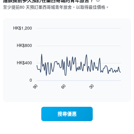
應該提前多久預訂在墨西哥城​的青年旅舍？
有
示
1
至少提前80 天預訂墨西哥城​青年旅舍，以取得最佳價格。
每
條
週
X
每
軸，
天
HK$1,200
顯
的
Line
示
Chart
房
graphic.
chart
月
with
間
HK$800
份
90
平
此
data
均
圖
points.
價
HK$400
表
格
具
以
此
有
下
圖
0
1
圖
表
90
60
30
條
表
End
具
Y
of
顯
有
interactive
軸，
示
chart
1
顯
隨
條
示
著
X
搜尋優惠
平
入
軸，
均
住
顯
價
日
示
格
期