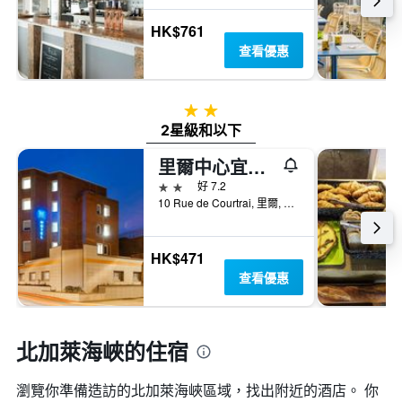
HK$761
查看優惠
2星級
2星級和以下
里爾中心宜必思快捷酒店 - 里耳
2星級
好 7.2
10 Rue de Courtrai, 里爾, 諾爾省, 法國
HK$471
查看優惠
北加萊海峽的住宿
瀏覽你準備造訪的北加萊海峽區域，找出附近的酒店。 你