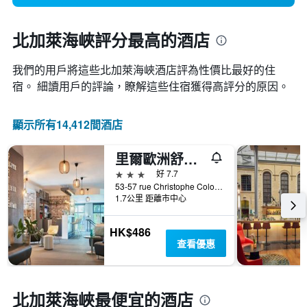
北加萊海峽評分最高的酒店
我們的用戶將這些北加萊海峽​酒店評為性價比最好的住
宿。 細讀用戶的評論，瞭解這些住宿獲得高評分的原因。
顯示所有14,412間酒店
里爾歐洲舒適酒店 - 里耳
3星級
好 7.7
53-57 rue Christophe Colomb, 里爾, 諾爾省, 法國
1.7公里 距離市中心
HK$486
查看優惠
北加萊海峽最便宜的酒店