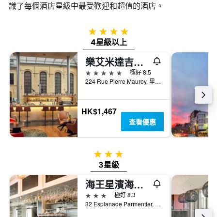
識了每個酒店星級中最受歡迎和超值的酒店。
4星級
4星級以上
樂艾米達吉甘托里斯簽名精品酒店
5星級
極好 8.5
224 Rue Pierre Mauroy, 里爾, 諾爾省, 法國
HK$1,467
查看優惠
3星級
3星級
海王星濱海貝爾克原創精品飯店 (國際飯店)
3星級
極好 8.3
32 Esplanade Parmentier, 貝爾克, 加萊海峽省, 法國