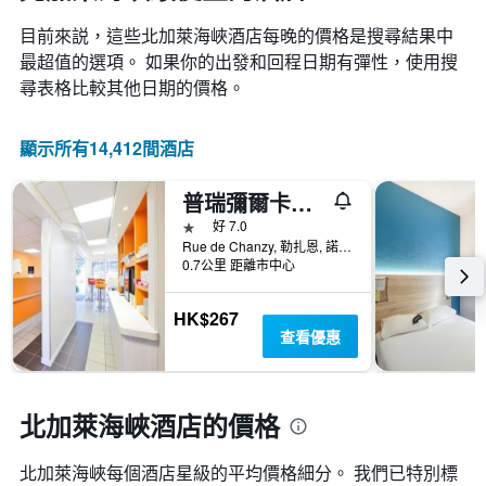
目前來説，這些北加萊海峽​酒店每晚的價格是搜尋結果中
最超值的選項。 如果你的出發和回程日期有彈性，使用搜
尋表格比較其他日期的價格。
顯示所有14,412間酒店
普瑞彌爾卡薩萊利維勒納夫皮埃爾莫魯瓦體育場酒店
1星級
好 7.0
Rue de Chanzy, 勒扎恩, 諾爾省, 法國
0.7公里 距離市中心
HK$267
查看優惠
北加萊海峽酒店的價格
北加萊海峽​每個酒店星級的平均價格細分。 我們已特別標