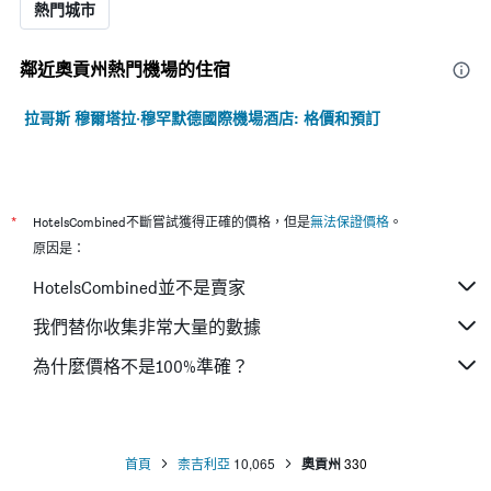
熱門城市
鄰近奧貢州熱門機場的住宿
拉哥斯 穆爾塔拉‧穆罕默德國際機場酒店: 格價和預訂
*
HotelsCombined不斷嘗試獲得正確的價格，但是
無法保證價格
。
原因是：
HotelsCombined並不是賣家
我們替你收集非常大量的數據
為什麼價格不是100%準確？
首頁
柰吉利亞
10,065
奧貢州
330