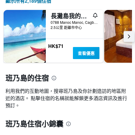
顯示所有2,189​個住宿
長灘島我的青年旅舍 - 長灘島
0788 Manoc Manoc, Cagban, 長灘島, 菲律賓
2.5公里 距離市中心
HK$71
查看優惠
班乃島的住宿
利用我們的互動地圖，搜尋班乃島​及你計劃造訪的地區附
近的酒店。 點擊住宿的名稱就能解鎖更多酒店資訊及進行
預訂。
班乃島住宿小錦囊