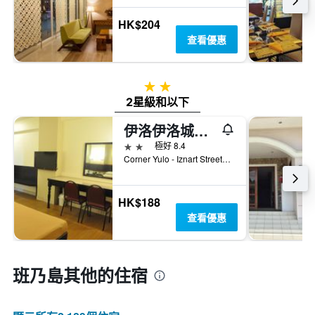
HK$204
查看優惠
2星級
2星級和以下
伊洛伊洛城大飯店
2星級
極好 8.4
Corner Yulo - Iznart Streets, 怡朗市, 菲律賓
HK$188
查看優惠
班乃島​其他的住宿