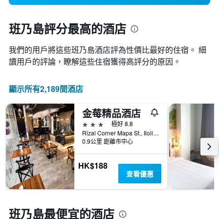
班乃島評分最高的酒店
我們的用戶將這些班乃島​酒店評為性價比最好的住宿。 細
讀用戶的評論，瞭解這些住宿獲得高評分的原因。
顯示所有2,189間酒店
金莓精品酒店
3星級
極好 8.8
Rizal Corner Mapa St., Iloilo City, 怡朗市, 菲律賓
0.9公里 距離市中心
HK$188
查看優惠
班乃島最便宜的酒店