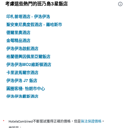
考慮這些熱門的班乃島3星​飯店
印札普塔酒店 - 伊洛伊洛
聖安東尼奧度假酒店 - 羅哈斯市
德爾里奧酒店
金莓精品酒店
伊洛伊洛啟航酒店
格蘭德興因佩里亞爾飯店
伊洛伊洛MO2維斯頓酒店
卡里波馬爾宗酒店
伊洛伊洛 J7 飯店
圓圈客棧- 怡朗市中心
伊洛伊洛戴斯酒店
嘉年華酒店
維羅尼卡飯店
伊洛伊洛gt酒店
*
HotelsCombined不斷嘗試獲得正確的價格，但是
無法保證價格
。