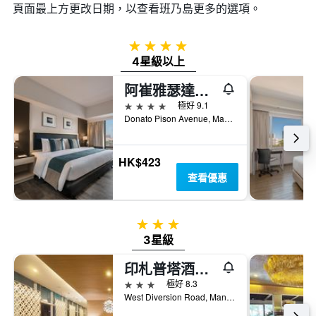
頁面最上方更改日期，以查看班乃島​更多的選項。
4星級
4星級以上
阿崔雅瑟達酒店 - 伊洛伊洛
4星級
極好 9.1
Donato Pison Avenue, Mandurriao, 怡朗市, 菲律賓
HK$423
查看優惠
3星級
3星級
印札普塔酒店 - 伊洛伊洛
3星級
極好 8.3
West Diversion Road, Manduarriao, 怡朗市, 菲律賓