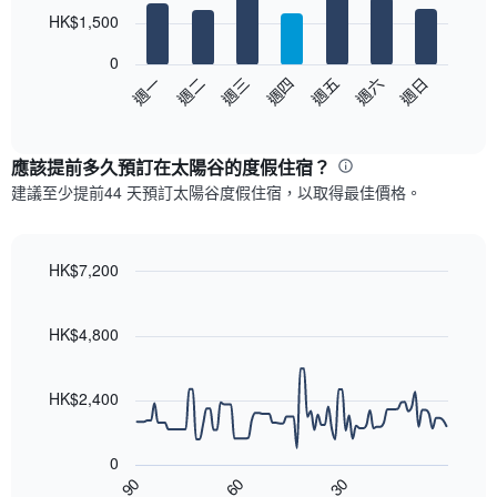
7
HK$1,500
bars.
0
以
週日
週四
週一
週五
週二
週六
週三
下
End
of
圖
interactive
表
chart
顯
應該提前多久預訂在太陽谷​的度假住宿？
示
建議至少提前44 天預訂太陽谷度假住宿，以取得最佳價格。
每
週
每
天
HK$7,200
的
Line
Chart
房
graphic.
chart
with
間
HK$4,800
90
平
data
均
points.
價
HK$2,400
格
以
此
下
圖
0
圖
表
90
60
30
表
End