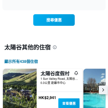
具
of
顯
有
interactive
示
chart
1
隨
條
著
X
搜尋優惠
入
軸，
住
顯
日
示
期
一
接
週
近，
太陽谷​其他的住宿
中
房
的
價
各
的
天
顯示所有438​個住宿
變
此
化
圖
情
太陽谷度假村
表
況。
具
1 Sun Valley Road, 太陽谷, ID, 美國
此
0.3公里 距離市中心
有
圖
1
表
條
有
Y
HK$2,941
1
軸，
查看優惠
個
顯