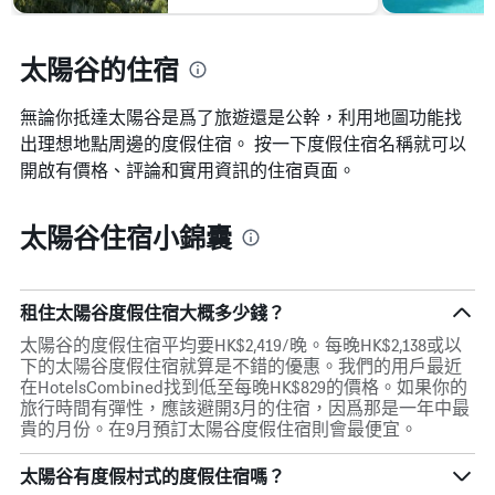
X
示
軸，
房
顯
間
太陽谷的住宿
示
的
距
平
離
無論你抵達太陽谷​是爲了旅遊還是公幹，利用地圖功能找
均
預
價
出理想地點周邊的度假住宿。 按一下度假住宿名稱就可以
訂
格
開啟有價格、評論和實用資訊的住宿頁面。
日
期
的
太陽谷住宿小錦囊
天
數
此
圖
租住太陽谷度假住宿大概多少錢？
表
具
太陽谷的度假住宿平均要HK$2,419/晚。每晚HK$2,138或以
有
下的太陽谷度假住宿就算是不錯的優惠。我們的用戶最近
1Y
在HotelsCombined找到低至每晚HK$829的價格。如果你的
軸，
旅行時間有彈性，應該避開3月的住宿，因爲那是一年中最
顯
貴的月份。在9月預訂太陽谷度假住宿則會最便宜。
示
房
太陽谷有度假村式的度假住宿嗎？
間