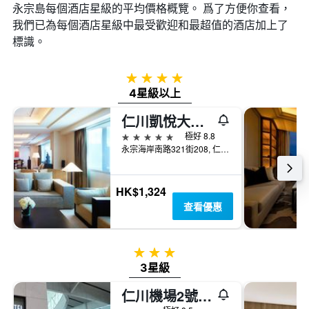
永宗島​每個酒店星級的平均價格概覽。 爲了方便你查看，
我們已為每個酒店星級中最受歡迎和最超值的酒店加上了
標識。
4星級
4星級以上
仁川凱悅大酒店
5星級
極好 8.8
永宗海岸南路321街208, 仁川, 韓國
HK$1,324
查看優惠
3星級
3星級
仁川機場2號航站樓過境酒店