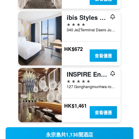
ibis Styles Ambassador Incheon Airport
4星級
340 Je2Terminal Daero Jung gu Ibc II, 仁川, 韓國
HK$672
查看優惠
INSPIRE Entertainment Resort
5星級
127 Gonghangmunhwa-ro, Jung-gu, 仁川, 韓國
HK$1,461
查看優惠
永宗島共1,136間酒店