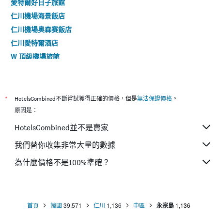
愛特爾好日子旅館
仁川機場海景飯店
仁川機場奥森赛飯店
仁川愛特爾酒店
W 頂級機場旅館
天空酒店
獲獎者觀光飯店
閣樓休膠囊飯店
*
HotelsCombined不斷嘗試獲得正確的價格，但是
無法保證價格
。
西方格瑞斯飯店
原因是：
HotelsCombined並不是賣家
我們替你收集非常大量的數據
為什麼價格不是100%準確？
首頁
韓國
39,571
仁川
1,136
中區
永宗島
1,136