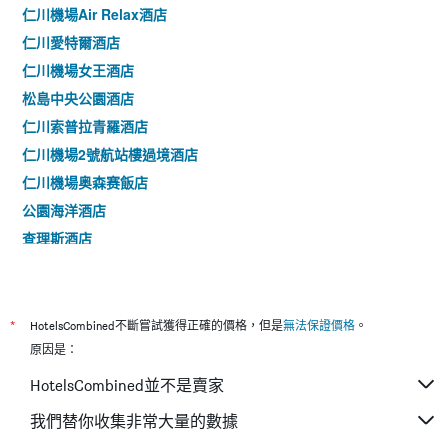
仁川機場Air Relax酒店
仁川愛特爾酒店
仁川機場女王酒店
松島中央公園酒店
仁川索普拉青羅酒店
仁川機場2號航站樓過境酒店
仁川機場奥森赛飯店
公園海洋酒店
查理斯酒店
愛特爾好日子旅館
Bridge Hotel Incheon Songdo
富平香波飯店
*
HotelsCombined不斷嘗試獲得正確的價格，但是
無法保證價格
。
仁川酒店
原因是：
九月飯店
HotelsCombined並不是賣家
W 頂級機場旅館
我們替你收集非常大量的數據
空氣住宿飯店