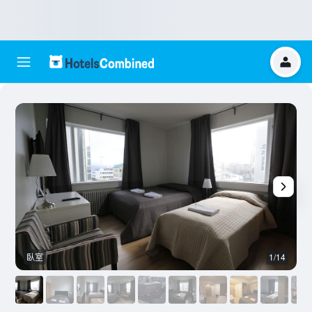
臥室
1/14