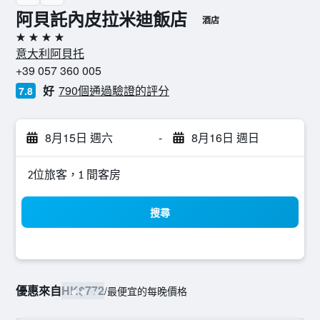
阿貝託內皮拉米迪飯店
酒店
4星級
意大利阿貝托
+39 057 360 005
好
790個通過驗證的評分
7.8
8月15日 週六
-
8月16日 週日
2位旅客，1 間客房
搜尋
優惠來自
HK$772
/
最便宜的每晚價格