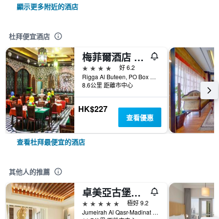
顯示更多附近的酒店
杜拜便宜酒店
梅菲爾酒店 - 杜拜
4星級
好 6.2
Rigga Al Buteen, PO Box 33315, 杜拜, 阿拉伯聯合大公國
8.6公里 距離市中心
HK$227
查看優惠
查看杜拜最便宜的酒店
其他人的推薦
卓美亞古堡酒店 - 皇宫
5星級
極好 9.2
Jumeirah Al Qasr-Madinat Jumeirah, PO Box 75157, 杜拜, 阿拉伯聯合大公國