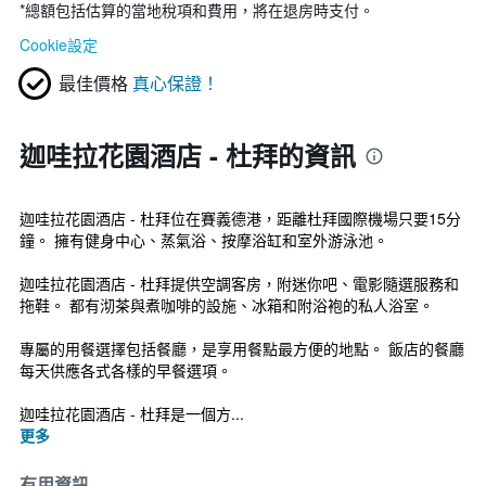
*
總額包括估算的當地稅項和費用，將在退房時支付。
Cookie設定
最佳價格
真心保證！
迦哇拉花園酒店 - 杜拜的資訊
迦哇拉花園酒店 - 杜拜位在賽義德港，距離杜拜國際機場只要15分
鐘。 擁有健身中心、蒸氣浴、按摩浴缸和室外游泳池。
迦哇拉花園酒店 - 杜拜提供空調客房，附迷你吧、電影隨選服務和
拖鞋。 都有沏茶與煮咖啡的設施、冰箱和附浴袍的私人浴室。
專屬的用餐選擇包括餐廳，是享用餐點最方便的地點。 飯店的餐廳
每天供應各式各樣的早餐選項。
迦哇拉花園酒店 - 杜拜是一個方...
更多
有用資訊