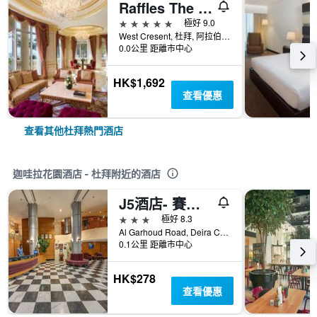
Raffles The Palm Dubai
5星級
極好 9.0
West Cresent, 杜拜, 阿拉伯聯合大公國
0.0公里 距離市中心
HK$1,692
查看優惠
查看其他杜拜熱門酒店
迦哇拉花園酒店 - 杜拜附近的酒店
J5酒店- 賽義德港
3星級
極好 8.3
Al Garhoud Road, Deira City Centre, 杜拜, 阿拉伯聯合大公國
0.1公里 距離市中心
HK$278
查看優惠