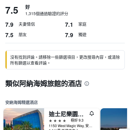
7.5
好
1,315個通過驗證的評分
7.9
7.1
夫妻情侶
家庭
7.5
7.9
朋友
獨遊
沒有找到評論。請移除一些篩選項目，更改搜尋內容，或清除
所有篩選以查看評論。
類似阿納海姆旅館的酒店
安納海姆精選酒店
迪士尼樂園酒店 - 位於迪士尼樂園度假村 - 安納海姆
4星級
極好 9.3
1150 West Magic Way, 安那翰, CA, 美國