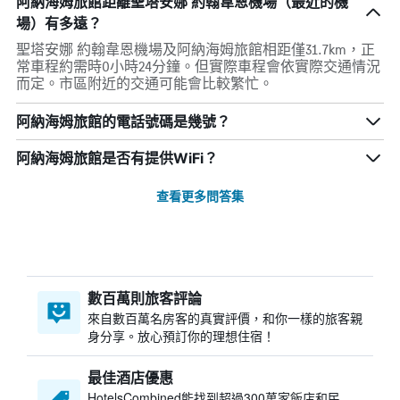
阿納海姆旅館距離聖塔安娜 約翰韋恩機場（最近的機
場）有多遠？
聖塔安娜 約翰韋恩機場及阿納海姆旅館相距僅31.7km，正
常車程約需時0小時24分鐘。但實際車程會依實際交通情況
而定。市區附近的交通可能會比較繁忙。
阿納海姆旅館的電話號碼是幾號？
阿納海姆旅館是否有提供WiFi？
查看更多問答集
數百萬則旅客評論
來自數百萬名房客的真實評價，和你一樣的旅客親
身分享。放心預訂你的理想住宿！
最佳酒店優惠
HotelsCombined​能找到超過300萬家飯店和民