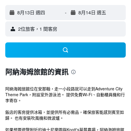
8月13日 週四
-
8月14日 週五
2位旅客，1 間客房
阿納海姆旅館的資訊
阿納海姆旅館位在安那翰，走一小段路就可以走到Adventure City
Theme Park，附設室外游泳池。 提供免費Wi-Fi、自動櫃員機和行
李寄存。
飯店的客房提供冰箱，並提供所有必需品，確保旅客能感到賓至如
歸。 也有安裝吹風機和微波爐。
如果想要遊覽附近的迪士尼樂園與Knott's草莓農場，阿納海姆旅館